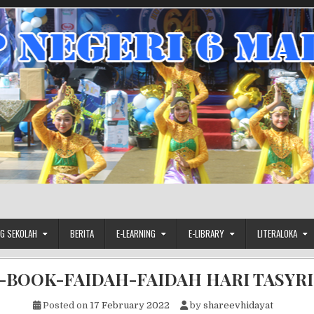
G SEKOLAH
BERITA
E-LEARNING
E-LIBRARY
LITERALOKA
-BOOK-FAIDAH-FAIDAH HARI TASYR
Posted on
17 February 2022
by
shareevhidayat