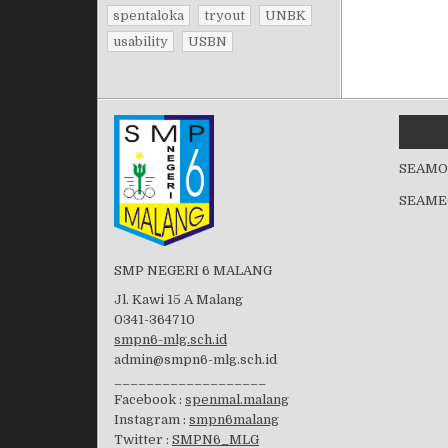
spentaloka
tryout
UNBK
usability
USBN
SEAMO
SEAME
SMP NEGERI 6 MALANG
Jl. Kawi 15 A Malang
0341-364710
smpn6-mlg.sch.id
admin@smpn6-mlg.sch.id
___________________
Facebook :
spenmal.malang
Instagram :
smpn6malang
Twitter :
SMPN6_MLG