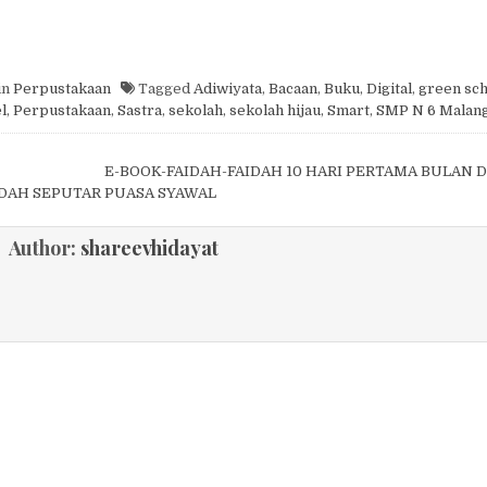
in
Perpustakaan
Tagged
Adiwiyata
,
Bacaan
,
Buku
,
Digital
,
green sch
l
,
Perpustakaan
,
Sastra
,
sekolah
,
sekolah hijau
,
Smart
,
SMP N 6 Malan
igation
E-BOOK-FAIDAH-FAIDAH 10 HARI PERTAMA BULAN 
IDAH SEPUTAR PUASA SYAWAL
Author:
shareevhidayat