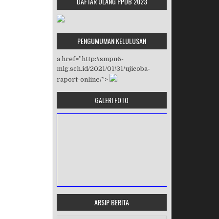
DAFTAR ULANG PPDB 2023
PENGUMUMAN KELULUSAN
a href=”http://smpn6-
mlg.sch.id/2021/01/31/ujicoba-
raport-online/”>
GALERI FOTO
ARSIP BERITA
MASA ORIENTASI PRAMUKA