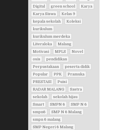
Digital
green school
Karya
Karya Siswa
Kelas 9
kepala sekolah
Koleksi
kurikulum
kurikulum merdeka
Literaloka
Malang
Motivasi
MPLS
Novel
osis
pendidikan
Perpustakaan
peserta didik
Popular
PPK
Pramuka
PRESTASI
Puisi
RADAR MALANG
Sastra
sekolah
sekolah hijau
Smart
SMPN 6
SMP N 6
smpn6
SMP N 6 Malang
smpn 6 malang
SMP Negeri 6 Malang