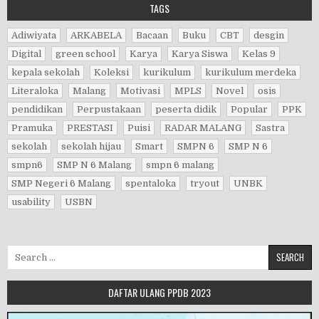
TAGS
Adiwiyata
ARKABELA
Bacaan
Buku
CBT
desgin
Digital
green school
Karya
Karya Siswa
Kelas 9
kepala sekolah
Koleksi
kurikulum
kurikulum merdeka
Literaloka
Malang
Motivasi
MPLS
Novel
osis
pendidikan
Perpustakaan
peserta didik
Popular
PPK
Pramuka
PRESTASI
Puisi
RADAR MALANG
Sastra
sekolah
sekolah hijau
Smart
SMPN 6
SMP N 6
smpn6
SMP N 6 Malang
smpn 6 malang
SMP Negeri 6 Malang
spentaloka
tryout
UNBK
usability
USBN
Search for:
DAFTAR ULANG PPDB 2023