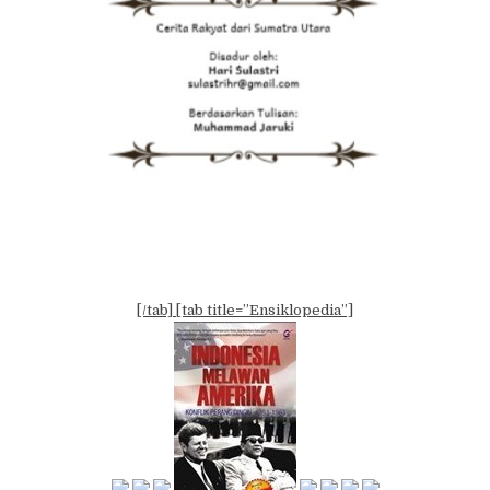
[/tab] [tab title=”Ensiklopedia”]