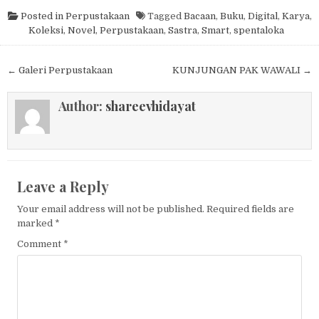
Posted in
Perpustakaan
Tagged
Bacaan
,
Buku
,
Digital
,
Karya
,
Koleksi
,
Novel
,
Perpustakaan
,
Sastra
,
Smart
,
spentaloka
Post navigation
← Galeri Perpustakaan
KUNJUNGAN PAK WAWALI →
Author:
shareevhidayat
Leave a Reply
Your email address will not be published.
Required fields are
marked
*
Comment
*