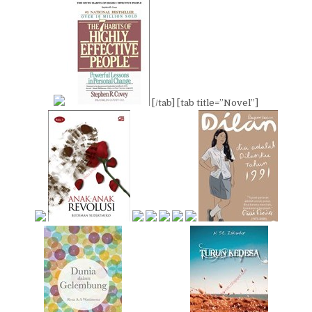
[/tab] [tab title=”Novel”]