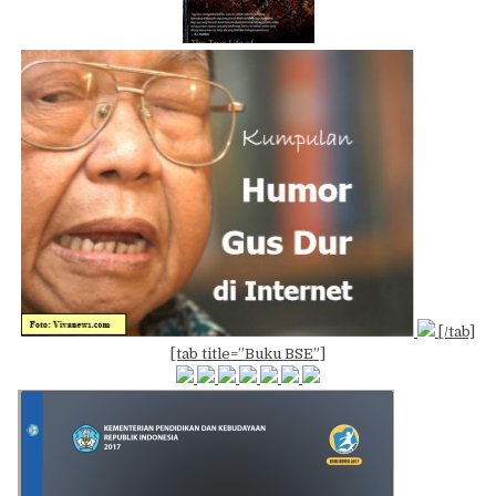
[/tab]
[tab title=”Buku BSE”]