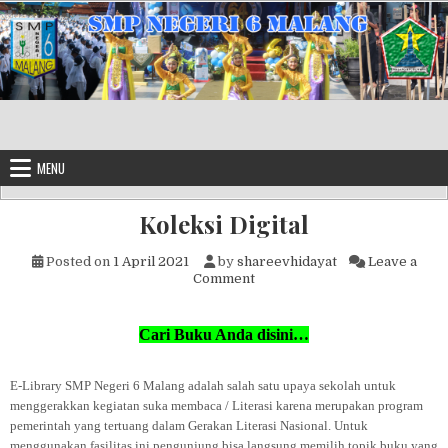
Skip to content
MENU
Koleksi Digital
Posted on
1 April 2021
by
shareevhidayat
Leave a
on Koleksi Digital
Comment
Cari Buku Anda disini…
E-Library SMP Negeri 6 Malang adalah salah satu upaya sekolah untuk
menggerakkan kegiatan suka membaca / Literasi karena merupakan program
pemerintah yang tertuang dalam Gerakan Literasi Nasional.
Untuk
menggunakan fasilitas ini pengunjung bisa langsung memilih topik buku yang