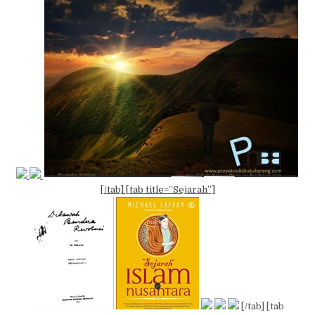
[/tab] [tab title=”Sejarah”]
[/tab] [tab