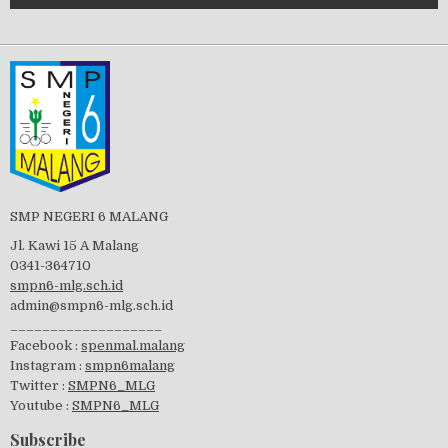
Tes Matrikulasi 2019
Perayaan HUT RI-74
SMP NEGERI 6 MALANG
Jl. Kawi 15 A Malang
0341-364710
smpn6-mlg.sch.id
admin@smpn6-mlg.sch.id
visitasi PPK 2019
___________________
Facebook :
spenmal.malang
Instagram :
smpn6malang
Twitter :
SMPN6_MLG
Youtube :
SMPN6_MLG
GSF 2019
Subscribe