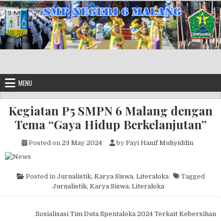
Skip to content
MENU
Kegiatan P5 SMPN 6 Malang dengan
Tema “Gaya Hidup Berkelanjutan”
Posted on
23 May 2024
by
Fayi Hanif Muhyiddin
Posted in
Jurnalistik
,
Karya Siswa
,
Literaloka
Tagged
Jurnalistik
,
Karya Siswa
,
Literaloka
Post navigation
Sosialisasi Tim Duta Spentaloka 2024 Terkait Kebersihan