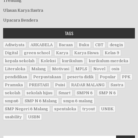
Trending
Ulasan Karya Sastra
Upacara Bendera
TAGS
Adiwiyata
ARKABELA
Bacaan
Buku
CBT
desgin
Digital
green school
Karya
Karya Siswa
Kelas 9
kepala sekolah
Koleksi
kurikulum
kurikulum merdeka
Literaloka
Malang
Motivasi
MPLS
Novel
osis
pendidikan
Perpustakaan
peserta didik
Popular
PPK
Pramuka
PRESTASI
Puisi
RADAR MALANG
Sastra
sekolah
sekolah hijau
Smart
SMPN 6
SMP N 6
smpn6
SMP N 6 Malang
smpn 6 malang
SMP Negeri 6 Malang
spentaloka
tryout
UNBK
usability
USBN