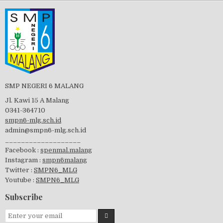
Tes Matrikulasi 2019
Perayaan HUT RI-74
SMP NEGERI 6 MALANG
Jl. Kawi 15 A Malang
0341-364710
smpn6-mlg.sch.id
admin@smpn6-mlg.sch.id
visitasi PPK 2019
___________________
Facebook :
spenmal.malang
Instagram :
smpn6malang
Twitter :
SMPN6_MLG
Youtube :
SMPN6_MLG
GSF 2019
Subscribe