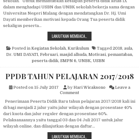
sekolah. Untuk memantabkan kesiapan peserta didik kelas IX
dalam menghadapi USBN dan UNBK sekolah bekerja sama dengan
Universitas Negeri Malang dengan mendatangkan Dr. Hj. Umi
Dayati memberikan motivasi kepada Orang Tua peserta didik
sekaligus peserta…
MOTIVASI PERSIAPAN USBN/UNBK 
LANJUTKAN MEMBACA…
Posted in
Kegiatan Sekolah
,
Kurikulum
Tagged
2018
,
aula
,
Dr. UMI DAYATI
,
Februari
,
masjid alhuda
,
Motivasi
,
pemantaban
,
peserta didik
,
SMPN 6
,
UNBK
,
USBN
PPDB TAHUN PELAJARAN 2017/2018
Posted on
15 July 2017
by
Hari Wicaksono
Leave a
on PPDB TAHUN PELAJARAN 
Comment
Penerimaan Peserta Didik Baru tahun pelajaran 2017/2018 kali ini
di bagi menjadi 2 jalur yaitu jalur wilayah dengan prosentase 40%
dari kuota dan jalur reguler dengan prosentase 60%.
Pelaksanaannya yaitu tanggal 03 dan 04 Juli 2017 untuk jalur
wilayah online, dan dilanjutkan dengan daftar…
PPDB TAHUN PELAJARAN 2017/20
LANJUTKAN MEMBACA…