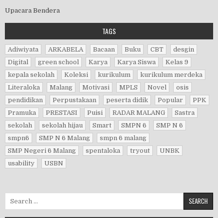
Upacara Bendera
TAGS
Adiwiyata
ARKABELA
Bacaan
Buku
CBT
desgin
Digital
green school
Karya
Karya Siswa
Kelas 9
kepala sekolah
Koleksi
kurikulum
kurikulum merdeka
Literaloka
Malang
Motivasi
MPLS
Novel
osis
pendidikan
Perpustakaan
peserta didik
Popular
PPK
Pramuka
PRESTASI
Puisi
RADAR MALANG
Sastra
sekolah
sekolah hijau
Smart
SMPN 6
SMP N 6
smpn6
SMP N 6 Malang
smpn 6 malang
SMP Negeri 6 Malang
spentaloka
tryout
UNBK
usability
USBN
Search for: