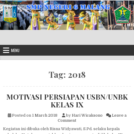
Skip to content
MENU
Tag:
2018
MOTIVASI PERSIAPAN USBN/UNBK
KELAS IX
Posted on
1 March 2018
by
Hari Wicaksono
Leave a
on MOTIVASI PERSIAPAN US
Comment
Kegiatan ini dibuka oleh Risna Widyawati, S.Pd. selaku kepala