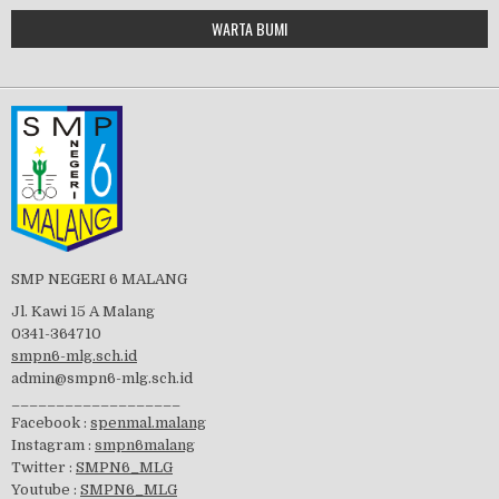
Google Maps Generator by
WARTA BUMI
PBB 2019
embedgooglemap.net
Tes Matrikulasi 2019
Perayaan HUT RI-74
SMP NEGERI 6 MALANG
Jl. Kawi 15 A Malang
0341-364710
smpn6-mlg.sch.id
admin@smpn6-mlg.sch.id
visitasi PPK 2019
___________________
Facebook :
spenmal.malang
Instagram :
smpn6malang
Twitter :
SMPN6_MLG
Youtube :
SMPN6_MLG
GSF 2019