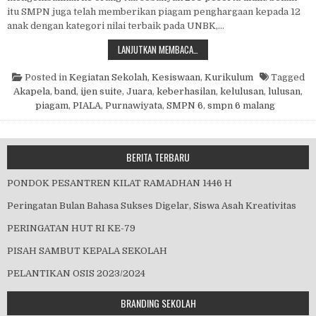
itu SMPN juga telah memberikan piagam penghargaan kepada 12
anak dengan kategori nilai terbaik pada UNBK,…
PURNAWIYATA 2019
LANJUTKAN MEMBACA…
Posted in
Kegiatan Sekolah
,
Kesiswaan
,
Kurikulum
Tagged
Akapela
,
band
,
ijen suite
,
Juara
,
keberhasilan
,
kelulusan
,
lulusan
,
piagam
,
PIALA
,
Purnawiyata
,
SMPN 6
,
smpn 6 malang
BERITA TERBARU
PONDOK PESANTREN KILAT RAMADHAN 1446 H
Peringatan Bulan Bahasa Sukses Digelar, Siswa Asah Kreativitas
PERINGATAN HUT RI KE-79
PISAH SAMBUT KEPALA SEKOLAH
PELANTIKAN OSIS 2023/2024
BRANDING SEKOLAH