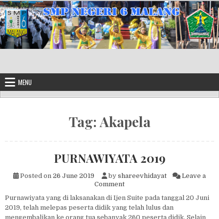
Skip to content
MENU
Tag:
Akapela
PURNAWIYATA 2019
Posted on
26 June 2019
by
shareevhidayat
Leave a
on PURNAWIYATA 2019
Comment
Purnawiyata yang di laksanakan di Ijen Suite pada tanggal 20 Juni
2019, telah melepas peserta didik yang telah lulus dan
mengembalikan ke orang tua sebanyak 260 peserta didik. Selain