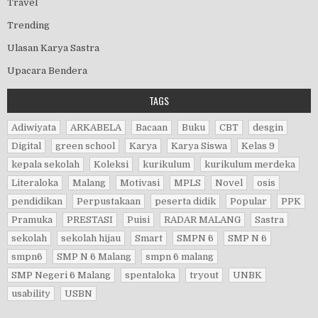
Travel
Trending
Ulasan Karya Sastra
Upacara Bendera
TAGS
Adiwiyata
ARKABELA
Bacaan
Buku
CBT
desgin
Digital
green school
Karya
Karya Siswa
Kelas 9
kepala sekolah
Koleksi
kurikulum
kurikulum merdeka
Literaloka
Malang
Motivasi
MPLS
Novel
osis
pendidikan
Perpustakaan
peserta didik
Popular
PPK
Pramuka
PRESTASI
Puisi
RADAR MALANG
Sastra
sekolah
sekolah hijau
Smart
SMPN 6
SMP N 6
smpn6
SMP N 6 Malang
smpn 6 malang
SMP Negeri 6 Malang
spentaloka
tryout
UNBK
usability
USBN