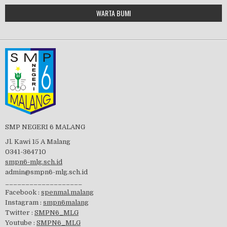
Google Maps Generator by
WARTA BUMI
PBB 2019
embedgooglemap.net
Tes Matrikulasi 2019
Perayaan HUT RI-74
SMP NEGERI 6 MALANG
Jl. Kawi 15 A Malang
0341-364710
smpn6-mlg.sch.id
admin@smpn6-mlg.sch.id
visitasi PPK 2019
___________________
Facebook :
spenmal.malang
Instagram :
smpn6malang
Twitter :
SMPN6_MLG
Youtube :
SMPN6_MLG
GSF 2019