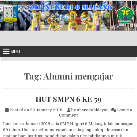
Skip to content
MENU
Tag:
Alumni mengajar
HUT SMPN 6 KE 59
Posted on
22 January 2019
by
shareevhidayat
Leave a
on HUT SMPN 6 KE 59
Comment
Lima belas Januari 2019 usia SMP Negeri 6 Malang telah mencapai
59 tahun. Usia tersebut merupakan usia yang cukup dewasa dan
matang bagi institusi pendidikan dalam pengabdiannya untuk