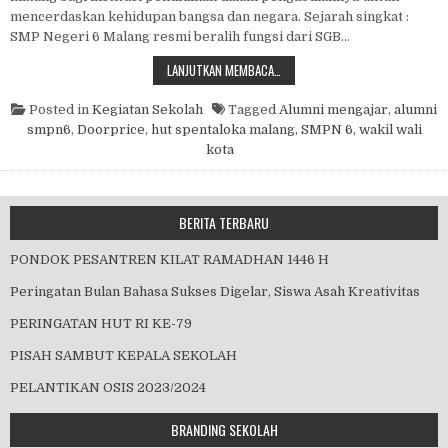
mencerdaskan kehidupan bangsa dan negara. Sejarah singkat :
SMP Negeri 6 Malang resmi beralih fungsi dari SGB…
HUT SMPN 6 KE 59
LANJUTKAN MEMBACA…
Posted in
Kegiatan Sekolah
Tagged
Alumni mengajar
,
alumni
smpn6
,
Doorprice
,
hut spentaloka malang
,
SMPN 6
,
wakil wali
kota
BERITA TERBARU
PONDOK PESANTREN KILAT RAMADHAN 1446 H
Peringatan Bulan Bahasa Sukses Digelar, Siswa Asah Kreativitas
PERINGATAN HUT RI KE-79
PISAH SAMBUT KEPALA SEKOLAH
PELANTIKAN OSIS 2023/2024
BRANDING SEKOLAH