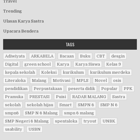
Travel
Trending
Ulasan Karya Sastra
Upacara Bendera
TAGS
Adiwiyata
ARKABELA
Bacaan
Buku
CBT
desgin
Digital
green school
Karya
Karya Siswa
Kelas 9
kepala sekolah
Koleksi
kurikulum
kurikulum merdeka
Literaloka
Malang
Motivasi
MPLS
Novel
osis
pendidikan
Perpustakaan
peserta didik
Popular
PPK
Pramuka
PRESTASI
Puisi
RADAR MALANG
Sastra
sekolah
sekolah hijau
Smart
SMPN 6
SMP N 6
smpn6
SMP N 6 Malang
smpn 6 malang
SMP Negeri 6 Malang
spentaloka
tryout
UNBK
usability
USBN