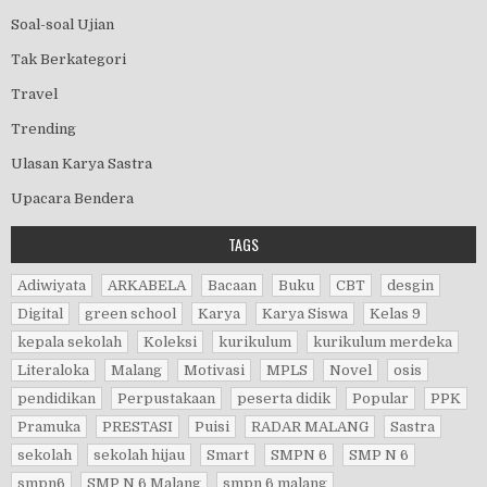
Soal-soal Ujian
Tak Berkategori
Travel
Trending
Ulasan Karya Sastra
Upacara Bendera
TAGS
Adiwiyata
ARKABELA
Bacaan
Buku
CBT
desgin
Digital
green school
Karya
Karya Siswa
Kelas 9
kepala sekolah
Koleksi
kurikulum
kurikulum merdeka
Literaloka
Malang
Motivasi
MPLS
Novel
osis
pendidikan
Perpustakaan
peserta didik
Popular
PPK
Pramuka
PRESTASI
Puisi
RADAR MALANG
Sastra
sekolah
sekolah hijau
Smart
SMPN 6
SMP N 6
smpn6
SMP N 6 Malang
smpn 6 malang