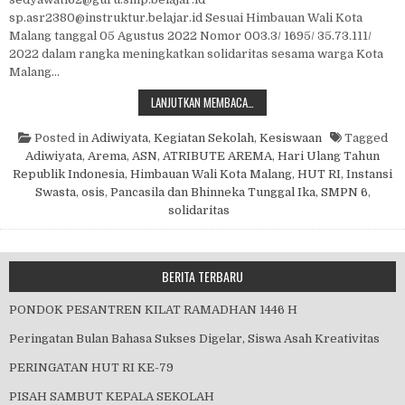
sp.asr2380@instruktur.belajar.id Sesuai Himbauan Wali Kota
Malang tanggal 05 Agustus 2022 Nomor 003.3/ 1695/ 35.73.111/
2022 dalam rangka meningkatkan solidaritas sesama warga Kota
Malang…
TRIBUTE TO AREMA
LANJUTKAN MEMBACA…
Posted in
Adiwiyata
,
Kegiatan Sekolah
,
Kesiswaan
Tagged
Adiwiyata
,
Arema
,
ASN
,
ATRIBUTE AREMA
,
Hari Ulang Tahun
Republik Indonesia
,
Himbauan Wali Kota Malang
,
HUT RI
,
Instansi
Swasta
,
osis
,
Pancasila dan Bhinneka Tunggal Ika
,
SMPN 6
,
solidaritas
BERITA TERBARU
PONDOK PESANTREN KILAT RAMADHAN 1446 H
Peringatan Bulan Bahasa Sukses Digelar, Siswa Asah Kreativitas
PERINGATAN HUT RI KE-79
PISAH SAMBUT KEPALA SEKOLAH