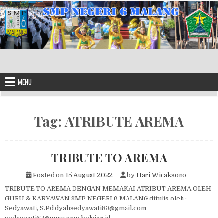
Skip to content
MENU
Tag:
ATRIBUTE AREMA
TRIBUTE TO AREMA
Posted on
15 August 2022
by
Hari Wicaksono
TRIBUTE TO AREMA DENGAN MEMAKAI ATRIBUT AREMA OLEH
GURU & KARYAWAN SMP NEGERI 6 MALANG ditulis oleh :
Sedyawati, S.Pd dyahsedyawati83@gmail.com
sedyawati62@guru.smp.belajar.id