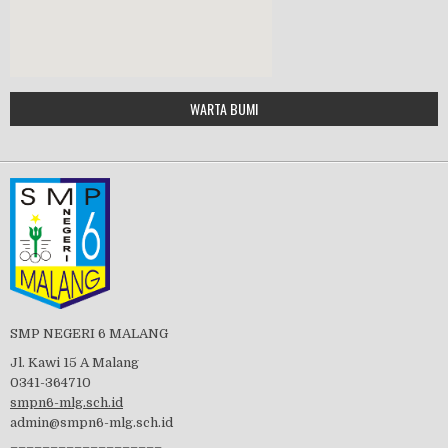
MPLS 2019
Google Maps Generator by
WARTA BUMI
PBB 2019
embedgooglemap.net
Tes Matrikulasi 2019
Perayaan HUT RI-74
SMP NEGERI 6 MALANG
Jl. Kawi 15 A Malang
0341-364710
smpn6-mlg.sch.id
admin@smpn6-mlg.sch.id
visitasi PPK 2019
___________________