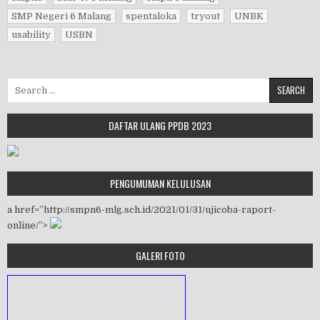
SMP Negeri 6 Malang
spentaloka
tryout
UNBK
usability
USBN
Search for:
DAFTAR ULANG PPDB 2023
PENGUMUMAN KELULUSAN
a href=”http://smpn6-mlg.sch.id/2021/01/31/ujicoba-raport-
online/”>
GALERI FOTO