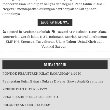
mencerdaskan kehidupan bangsa dan negara. Pada tahun ini SMP
Negeri 6 mendapatkan dukungan dari banyak sekali spnsor.
Setidaknya…
HUT SMP NEGERI 6 MALANG
LANJUTKAN MEMBACA…
Posted in
Kegiatan Sekolah
Tagged
ATV
,
Baksos
,
Daur Ulang
,
Doorprice
,
gerak jalan
,
HUT
,
Istigozah
,
Meriah
,
Mural Lingkungan
,
SMP N 6
,
Sponsor
,
Tasyakuran
,
Ulang Tahun
,
Ustad Khoirudin
,
Vertikal Garden
BERITA TERBARU
PONDOK PESANTREN KILAT RAMADHAN 1446 H
Peringatan Bulan Bahasa Sukses Digelar, Siswa Asah Kreativitas
PERINGATAN HUT RI KE-79
PISAH SAMBUT KEPALA SEKOLAH
PELANTIKAN OSIS 2023/2024