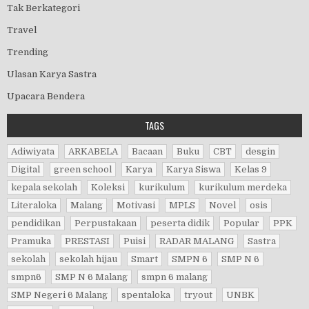
Tak Berkategori
Travel
Trending
Ulasan Karya Sastra
Upacara Bendera
TAGS
Adiwiyata
ARKABELA
Bacaan
Buku
CBT
desgin
Digital
green school
Karya
Karya Siswa
Kelas 9
kepala sekolah
Koleksi
kurikulum
kurikulum merdeka
Literaloka
Malang
Motivasi
MPLS
Novel
osis
pendidikan
Perpustakaan
peserta didik
Popular
PPK
Pramuka
PRESTASI
Puisi
RADAR MALANG
Sastra
sekolah
sekolah hijau
Smart
SMPN 6
SMP N 6
smpn6
SMP N 6 Malang
smpn 6 malang
SMP Negeri 6 Malang
spentaloka
tryout
UNBK