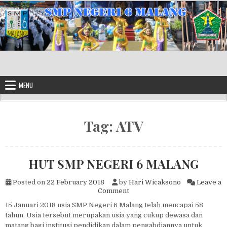
Skip to content
MENU
Tag:
ATV
HUT SMP NEGERI 6 MALANG
Posted on
22 February 2018
by
Hari Wicaksono
Leave a
on HUT SMP NEGERI 6 MAL
Comment
15 Januari 2018 usia SMP Negeri 6 Malang telah mencapai 58
tahun. Usia tersebut merupakan usia yang cukup dewasa dan
matang bagi institusi pendidikan dalam pengabdiannya untuk