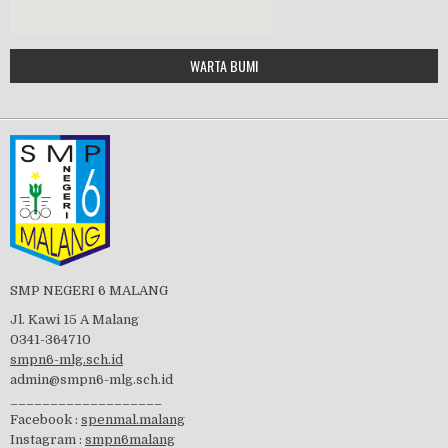
Google Maps Generator by
WARTA BUMI
PBB 2019
embedgooglemap.net
Tes Matrikulasi 2019
Perayaan HUT RI-74
SMP NEGERI 6 MALANG
Jl. Kawi 15 A Malang
0341-364710
smpn6-mlg.sch.id
admin@smpn6-mlg.sch.id
visitasi PPK 2019
___________________
Facebook :
spenmal.malang
Instagram :
smpn6malang