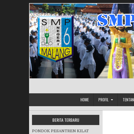
Skip to content
HOME
PROFIL
TENTAN
BERITA TERBARU
PONDOK PESANTREN KILAT