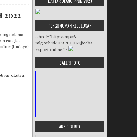
DAFTAR ULANG PPDB 2023
 2022
PENGUMUMAN KELULUSAN
sung selama
a href=”http://smpn6-
lam rangka
mlg.sch.id/2021/01/31/ujicoba-
kultur (budaya)
raport-online/”>
GALERI FOTO
SEKOLAH 2022
ebyar ekstra
,
ARSIP BERITA
MASA ORIENTASI PRAMUKA