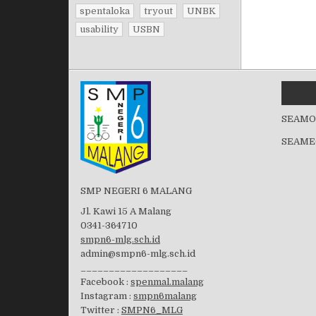
spentaloka
tryout
UNBK
usability
USBN
SEAMO
SEAME
SMP NEGERI 6 MALANG
Jl. Kawi 15 A Malang
0341-364710
smpn6-mlg.sch.id
admin@smpn6-mlg.sch.id
___________________
Facebook :
spenmal.malang
Instagram :
smpn6malang
Twitter :
SMPN6_MLG