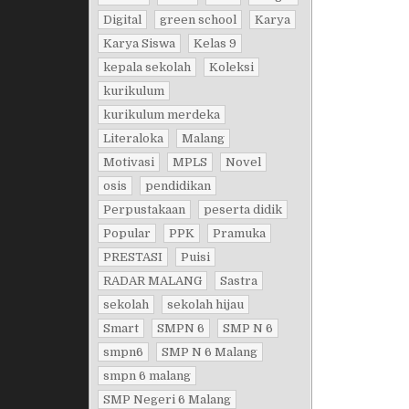
Digital
green school
Karya
Karya Siswa
Kelas 9
kepala sekolah
Koleksi
kurikulum
kurikulum merdeka
Literaloka
Malang
Motivasi
MPLS
Novel
osis
pendidikan
Perpustakaan
peserta didik
Popular
PPK
Pramuka
PRESTASI
Puisi
RADAR MALANG
Sastra
sekolah
sekolah hijau
Smart
SMPN 6
SMP N 6
smpn6
SMP N 6 Malang
smpn 6 malang
SMP Negeri 6 Malang