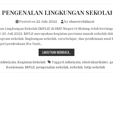
 PENGENALAN LINGKUNGAN SEKOLAH
Posted on
22 July 2022
by
shareevhidayat
an Lingkungan Sekolah (MPLS) di SMP Negeri 6 Malang telah berlang
 18-20 Juli 2022. MPLS merupakan kegiatan pertama masuk sekolah da
gram sekolah, lingkungan sekolah, cara belajar, dan pembinaan awal 
apel pembukaan Ibu Yanti…
MASA PENGENALAN LINGKUNGAN 
LANJUTKAN MEMBACA…
Adiwiyata
,
Kegiatan Sekolah
Tagged
Adiwiyata
,
ekstrakurikuler
,
g
Kesiswaan
,
MPLS
,
pengenalan sekolah
,
sekolah
,
tatip sekolah