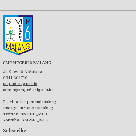
Tes Matrikulasi 2019
Perayaan HUT RI-74
SMP NEGERI 6 MALANG
Jl. Kawi 15 A Malang
0341-364710
smpn6-mlg.sch.id
admin@smpn6-mlg.sch.id
visitasi PPK 2019
___________________
Facebook :
spenmal.malang
Instagram :
smpn6malang
Twitter :
SMPN6_MLG
Youtube :
SMPN6_MLG
GSF 2019
Subscribe