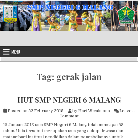
Skip to content
MENU
Tag:
gerak jalan
HUT SMP NEGERI 6 MALANG
Posted on
22 February 2018
by
Hari Wicaksono
Leave a
on HUT SMP NEGERI 6 MAL
Comment
15 Januari 2018 usia SMP Negeri 6 Malang telah mencapai 58
tahun. Usia tersebut merupakan usia yang cukup dewasa dan
matang bagi institusi pendidikan dalam pengabdiannya untuk