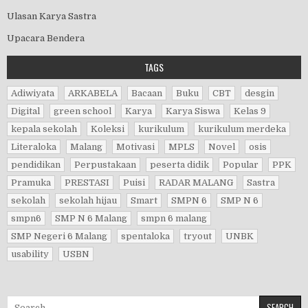
Ulasan Karya Sastra
Upacara Bendera
TAGS
Adiwiyata
ARKABELA
Bacaan
Buku
CBT
desgin
Digital
green school
Karya
Karya Siswa
Kelas 9
kepala sekolah
Koleksi
kurikulum
kurikulum merdeka
Literaloka
Malang
Motivasi
MPLS
Novel
osis
pendidikan
Perpustakaan
peserta didik
Popular
PPK
Pramuka
PRESTASI
Puisi
RADAR MALANG
Sastra
sekolah
sekolah hijau
Smart
SMPN 6
SMP N 6
smpn6
SMP N 6 Malang
smpn 6 malang
SMP Negeri 6 Malang
spentaloka
tryout
UNBK
usability
USBN
Search for: