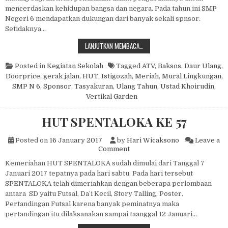
mencerdaskan kehidupan bangsa dan negara. Pada tahun ini SMP
Negeri 6 mendapatkan dukungan dari banyak sekali spnsor.
Setidaknya…
HUT SMP NEGERI 6 MALANG
LANJUTKAN MEMBACA…
Posted in
Kegiatan Sekolah
Tagged
ATV
,
Baksos
,
Daur Ulang
,
Doorprice
,
gerak jalan
,
HUT
,
Istigozah
,
Meriah
,
Mural Lingkungan
,
SMP N 6
,
Sponsor
,
Tasyakuran
,
Ulang Tahun
,
Ustad Khoirudin
,
Vertikal Garden
HUT SPENTALOKA KE 57
Posted on
16 January 2017
by
Hari Wicaksono
Leave a
on HUT SPENTALOKA KE 57
Comment
Kemeriahan HUT SPENTALOKA sudah dimulai dari Tanggal 7
Januari 2017 tepatnya pada hari sabtu. Pada hari tersebut
SPENTALOKA telah dimeriahkan dengan beberapa perlombaan
antara SD yaitu Futsal, Da’i Kecil, Story Talling, Poster.
Pertandingan Futsal karena banyak peminatnya maka
pertandingan itu dilaksanakan sampai taanggal 12 Januari…