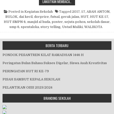
HUT SPENTALOKA KE 57
LANJUTKAN MEMBACA…
Posted in
Kegiatan Sekolah
Tagged
2017
,
57
,
ABAH ANTON
,
BULOK
,
dai kecil
,
dorprice
,
futsal
,
gerak jalan
,
HUT
,
HUT KE 57
,
HUT SMPN 6
,
masjid al huda
,
poster
,
sejuta pohon
,
sekolah dasar
,
smp 6
,
spentaloka
,
story telling
,
Ustad Maliki
,
WALIKOTA
BERITA TERBARU
PONDOK PESANTREN KILAT RAMADHAN 1446 H
Peringatan Bulan Bahasa Sukses Digelar, Siswa Asah Kreativitas
PERINGATAN HUT RI KE-79
PISAH SAMBUT KEPALA SEKOLAH
PELANTIKAN OSIS 2023/2024
BRANDING SEKOLAH