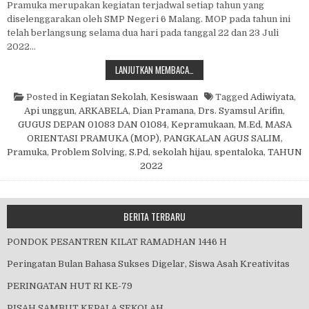
Pramuka merupakan kegiatan terjadwal setiap tahun yang
diselenggarakan oleh SMP Negeri 6 Malang. MOP pada tahun ini
telah berlangsung selama dua hari pada tanggal 22 dan 23 Juli
2022…
MASA ORIENTASI PRAMUKA (MOP)
LANJUTKAN MEMBACA…
Posted in
Kegiatan Sekolah
,
Kesiswaan
Tagged
Adiwiyata
,
Api unggun
,
ARKABELA
,
Dian Pramana
,
Drs. Syamsul Arifin
,
GUGUS DEPAN 01083 DAN 01084
,
Kepramukaan
,
M.Ed
,
MASA
ORIENTASI PRAMUKA (MOP)
,
PANGKALAN AGUS SALIM
,
Pramuka
,
Problem Solving
,
S.Pd
,
sekolah hijau
,
spentaloka
,
TAHUN
2022
BERITA TERBARU
PONDOK PESANTREN KILAT RAMADHAN 1446 H
Peringatan Bulan Bahasa Sukses Digelar, Siswa Asah Kreativitas
PERINGATAN HUT RI KE-79
PISAH SAMBUT KEPALA SEKOLAH