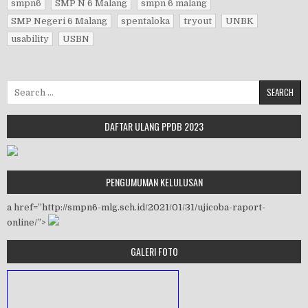
smpn6
SMP N 6 Malang
smpn 6 malang
SMP Negeri 6 Malang
spentaloka
tryout
UNBK
usability
USBN
Search for:
DAFTAR ULANG PPDB 2023
PENGUMUMAN KELULUSAN
a href=”http://smpn6-mlg.sch.id/2021/01/31/ujicoba-raport-
online/”>
GALERI FOTO