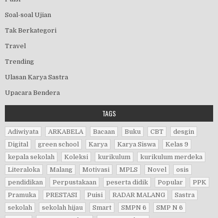
Soal-soal Ujian
Tak Berkategori
Travel
Trending
Ulasan Karya Sastra
Upacara Bendera
TAGS
Adiwiyata
ARKABELA
Bacaan
Buku
CBT
desgin
Digital
green school
Karya
Karya Siswa
Kelas 9
kepala sekolah
Koleksi
kurikulum
kurikulum merdeka
Literaloka
Malang
Motivasi
MPLS
Novel
osis
pendidikan
Perpustakaan
peserta didik
Popular
PPK
Pramuka
PRESTASI
Puisi
RADAR MALANG
Sastra
sekolah
sekolah hijau
Smart
SMPN 6
SMP N 6