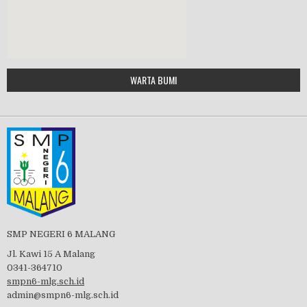
MPLS 2019
Google Maps Generator by
WARTA BUMI
PBB 2019
embedgooglemap.net
Tes Matrikulasi 2019
Perayaan HUT RI-74
SMP NEGERI 6 MALANG
Jl. Kawi 15 A Malang
0341-364710
smpn6-mlg.sch.id
admin@smpn6-mlg.sch.id
visitasi PPK 2019