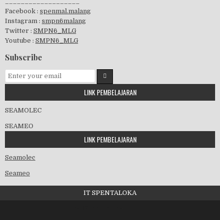
___________________
Facebook :
spenmal.malang
Instagram :
smpn6malang
Twitter :
SMPN6_MLG
Youtube :
SMPN6_MLG
GSF 2019
Subscribe
LINK PEMBELAJARAN
Pembagian Ijazah 2020
SEAMOLEC
SEAMEO
LINK PEMBELAJARAN
Workshop Penjaminan Mutu 2020
Seamolec
Seameo
IT SPENTALOKA
Kedatangan Wawalikota
Design by ThemesDNA.com