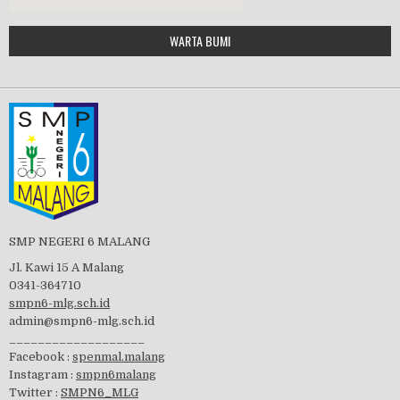
Google Maps Generator by
WARTA BUMI
PBB 2019
embedgooglemap.net
Tes Matrikulasi 2019
Perayaan HUT RI-74
SMP NEGERI 6 MALANG
Jl. Kawi 15 A Malang
0341-364710
smpn6-mlg.sch.id
admin@smpn6-mlg.sch.id
visitasi PPK 2019
___________________
Facebook :
spenmal.malang
Instagram :
smpn6malang
Twitter :
SMPN6_MLG