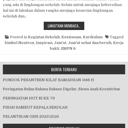
yang ada di lingkungan sekolah. Selain untuk menjaga kebersihan
hal ini di lakukan dalam rangka menjaga keasrian lingkungan
sekolah dan…
JUM’AT INSPIRASI
LANJUTKAN MEMBACA…
Posted in
Kegiatan Sekolah
,
Kesiswaan
,
Kurikulum
Tagged
bimbel Neutron
,
Inspirasi
,
Jum'at
,
Jum'at sehat dan bersih
,
Kerja
bakti
,
SMPN 6
BERITA TERBARU
PONDOK PESANTREN KILAT RAMADHAN 1446 H
Peringatan Bulan Bahasa Sukses Digelar, Siswa Asah Kreativitas
PERINGATAN HUT RI KE-79
PISAH SAMBUT KEPALA SEKOLAH
PELANTIKAN OSIS 2023/2024