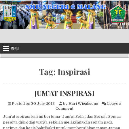
Skip to content
MENU
Tag:
Inspirasi
JUM’AT INSPIRASI
Posted on
30 July 2018
by
Hari Wicaksono
Leave a
on JUM’AT INSPIRASI
Comment
Jum’at ispirasi kali ini bertema “Jum’at Sehat dan Bersih. Semua
peserta didik dan warga sekolah melaksanakan senam pada
paginya dan kerja baktibakti untuk membersihkan taman-taman