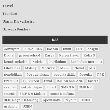
Travel
Trending
Ulasan Karya Sastra
Upacara Bendera
TAGS
Adiwiyata
ARKABELA
Bacaan
Buku
CBT
desgin
Digital
green school
Karya
Karya Siswa
Kelas 9
kepala sekolah
Koleksi
kurikulum
kurikulum merdeka
Literaloka
Malang
Motivasi
MPLS
Novel
osis
pendidikan
Perpustakaan
peserta didik
Popular
PPK
Pramuka
PRESTASI
Puisi
RADAR MALANG
Sastra
sekolah
sekolah hijau
Smart
SMPN 6
SMP N 6
smpn6
SMP N 6 Malang
smpn 6 malang
SMP Negeri 6 Malang
spentaloka
tryout
UNBK
usability
USBN