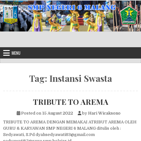
Skip to content
MENU
Tag:
Instansi Swasta
TRIBUTE TO AREMA
Posted on
15 August 2022
by
Hari Wicaksono
TRIBUTE TO AREMA DENGAN MEMAKAI ATRIBUT AREMA OLEH
GURU & KARYAWAN SMP NEGERI 6 MALANG ditulis oleh :
Sedyawati, S.Pd dyahsedyawati83@gmail.com
sedyawati62@guru.smp.belajar.id