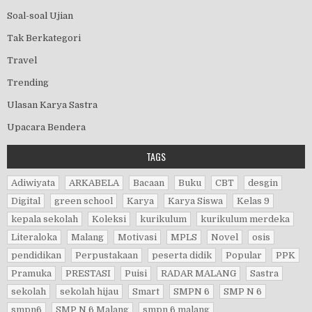
Soal-soal Ujian
Tak Berkategori
Travel
Trending
Ulasan Karya Sastra
Upacara Bendera
TAGS
Adiwiyata
ARKABELA
Bacaan
Buku
CBT
desgin
Digital
green school
Karya
Karya Siswa
Kelas 9
kepala sekolah
Koleksi
kurikulum
kurikulum merdeka
Literaloka
Malang
Motivasi
MPLS
Novel
osis
pendidikan
Perpustakaan
peserta didik
Popular
PPK
Pramuka
PRESTASI
Puisi
RADAR MALANG
Sastra
sekolah
sekolah hijau
Smart
SMPN 6
SMP N 6
smpn6
SMP N 6 Malang
smpn 6 malang