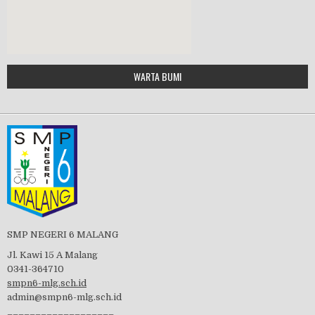
MPLS 2019
Google Maps Generator by
WARTA BUMI
PBB 2019
embedgooglemap.net
Tes Matrikulasi 2019
Perayaan HUT RI-74
SMP NEGERI 6 MALANG
Jl. Kawi 15 A Malang
0341-364710
smpn6-mlg.sch.id
admin@smpn6-mlg.sch.id
visitasi PPK 2019
___________________