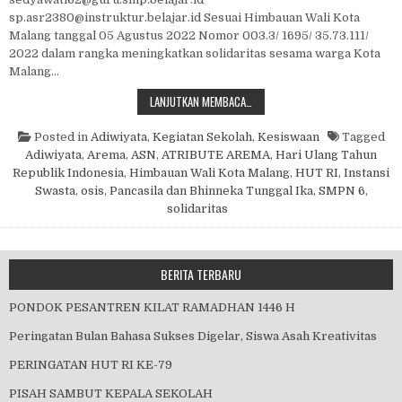
sp.asr2380@instruktur.belajar.id Sesuai Himbauan Wali Kota
Malang tanggal 05 Agustus 2022 Nomor 003.3/ 1695/ 35.73.111/
2022 dalam rangka meningkatkan solidaritas sesama warga Kota
Malang…
TRIBUTE TO AREMA
LANJUTKAN MEMBACA…
Posted in
Adiwiyata
,
Kegiatan Sekolah
,
Kesiswaan
Tagged
Adiwiyata
,
Arema
,
ASN
,
ATRIBUTE AREMA
,
Hari Ulang Tahun
Republik Indonesia
,
Himbauan Wali Kota Malang
,
HUT RI
,
Instansi
Swasta
,
osis
,
Pancasila dan Bhinneka Tunggal Ika
,
SMPN 6
,
solidaritas
BERITA TERBARU
PONDOK PESANTREN KILAT RAMADHAN 1446 H
Peringatan Bulan Bahasa Sukses Digelar, Siswa Asah Kreativitas
PERINGATAN HUT RI KE-79
PISAH SAMBUT KEPALA SEKOLAH