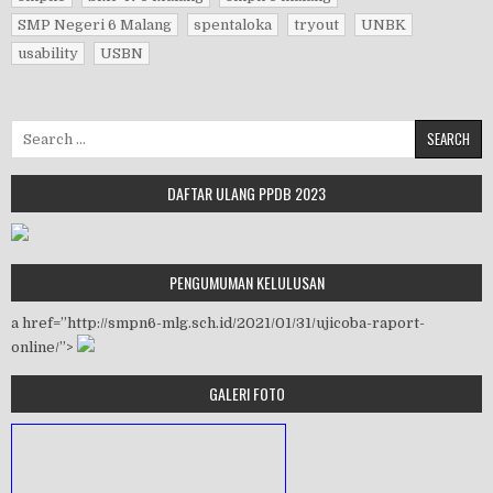
SMP Negeri 6 Malang
spentaloka
tryout
UNBK
usability
USBN
Search for:
DAFTAR ULANG PPDB 2023
PENGUMUMAN KELULUSAN
a href=”http://smpn6-mlg.sch.id/2021/01/31/ujicoba-raport-
online/”>
GALERI FOTO