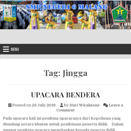
Skip to content
MENU
Tag:
Jingga
UPACARA BENDERA
Posted on
23 July 2018
by
Hari Wicaksono
Leave a
on UPACARA BENDERA
Comment
Pada upacara kali ini pembina upacaranya dari Kepolisian yang
diundang secara khusus untuk pembinaan peserta didik. Dalam
amanat pembina upacara menekankan kepada peserta didik