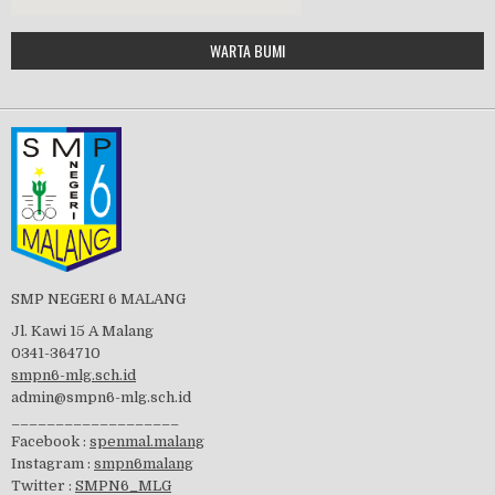
Google Maps Generator by
WARTA BUMI
PBB 2019
embedgooglemap.net
Tes Matrikulasi 2019
Perayaan HUT RI-74
SMP NEGERI 6 MALANG
Jl. Kawi 15 A Malang
0341-364710
smpn6-mlg.sch.id
admin@smpn6-mlg.sch.id
visitasi PPK 2019
___________________
Facebook :
spenmal.malang
Instagram :
smpn6malang
Twitter :
SMPN6_MLG