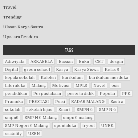
Travel
Trending
Ulasan Karya Sastra
Upacara Bendera
TAGS
Adiwiyata
ARKABELA
Bacaan
Buku
CBT
desgin
Digital
green school
Karya
Karya Siswa
Kelas 9
kepala sekolah
Koleksi
kurikulum
kurikulum merdeka
Literaloka
Malang
Motivasi
MPLS
Novel
osis
pendidikan
Perpustakaan
peserta didik
Popular
PPK
Pramuka
PRESTASI
Puisi
RADAR MALANG
Sastra
sekolah
sekolah hijau
Smart
SMPN 6
SMP N 6
smpn6
SMP N 6 Malang
smpn 6 malang
SMP Negeri 6 Malang
spentaloka
tryout
UNBK
usability
USBN