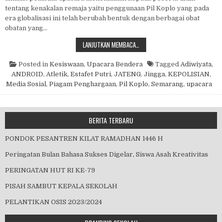
tentang kenakalan remaja yaitu penggunaan Pil Koplo yang pada
era globalisasi ini telah berubah bentuk dengan berbagai obat
obatan yang…
UPACARA BENDERA
LANJUTKAN MEMBACA…
Posted in
Kesiswaan
,
Upacara Bendera
Tagged
Adiwiyata
,
ANDROID
,
Atletik
,
Estafet Putri
,
JATENG
,
Jingga
,
KEPOLISIAN
,
Media Sosial
,
Piagam Penghargaan
,
Pil Koplo
,
Semarang
,
upacara
BERITA TERBARU
PONDOK PESANTREN KILAT RAMADHAN 1446 H
Peringatan Bulan Bahasa Sukses Digelar, Siswa Asah Kreativitas
PERINGATAN HUT RI KE-79
PISAH SAMBUT KEPALA SEKOLAH
PELANTIKAN OSIS 2023/2024