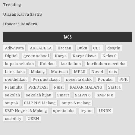
Trending
Ulasan Karya Sastra
Upacara Bendera
TAGS
Adiwiyata
ARKABELA
Bacaan
Buku
CBT
desgin
Digital
green school
Karya
Karya Siswa
Kelas 9
kepala sekolah
Koleksi
kurikulum
kurikulum merdeka
Literaloka
Malang
Motivasi
MPLS
Novel
osis
pendidikan
Perpustakaan
peserta didik
Popular
PPK
Pramuka
PRESTASI
Puisi
RADAR MALANG
Sastra
sekolah
sekolah hijau
Smart
SMPN 6
SMP N 6
smpn6
SMP N 6 Malang
smpn 6 malang
SMP Negeri 6 Malang
spentaloka
tryout
UNBK
usability
USBN