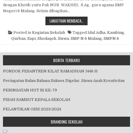
dengan Khotib yaitu Pak NUR WAKHID, S.Ag. guru agama SMP
Negeri 6 Malang. Selain dibagikan…
IDUL ADHA 1438 H
LANJUTKAN MEMBACA…
Posted in
Kegiatan Sekolah
Tagged
Idul Adha
,
Kambing
,
Qurban
,
Sapi
,
Shodaqoh
,
Siswa
,
SMP N 6 Malang
,
SMPN 6
BERITA TERBARU
PONDOK PESANTREN KILAT RAMADHAN 1446 H
Peringatan Bulan Bahasa Sukses Digelar, Siswa Asah Kreativitas
PERINGATAN HUT RI KE-79
PISAH SAMBUT KEPALA SEKOLAH
PELANTIKAN OSIS 2023/2024
BRANDING SEKOLAH