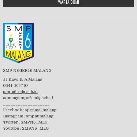
WARTA BUMI
PBB 2019
embedgooglemap.net
Tes Matrikulasi 2019
Perayaan HUT RI-74
SMP NEGERI 6 MALANG
Jl. Kawi 15 A Malang
0341-364710
smpn6-mlg.sch.id
admin@smpn6-mlg.sch.id
visitasi PPK 2019
___________________
Facebook :
spenmal.malang
Instagram :
smpn6malang
Twitter :
SMPN6_MLG
Youtube :
SMPN6_MLG
GSF 2019