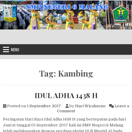
Skip to content
MENU
Tag:
Kambing
IDUL ADHA 1438 H
Posted on
1 September 2017
by
Hari Wicaksono
Leave a
on IDUL ADHA 1438 H
Comment
Peringatan Hari Raya Idul Adha 1438 H yang bertepatan pada hari
Jum’at tanggal 01 September 2017 kali ini SMP Negeri 6 Malang
telah melaksanakan dengan perdana sholat Id di Mesjid Al-huda