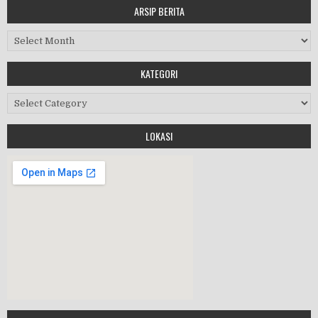
ARSIP BERITA
MASA ORIENTASI PRAMUKA
Arsip Berita
Workshop Perangkat 2019
KATEGORI
Purnawiyata 2019
Kategori
LOKASI
HALAL BIHALAL
MPLS 2019
Google Maps Generator by