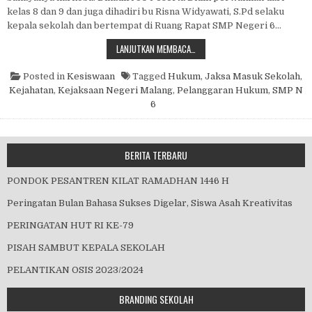
kelas 8 dan 9 dan juga dihadiri bu Risna Widyawati, S.Pd selaku
kepala sekolah dan bertempat di Ruang Rapat SMP Negeri 6…
JAKSA MASUK SEKOLAH
LANJUTKAN MEMBACA…
Posted in
Kesiswaan
Tagged
Hukum
,
Jaksa Masuk Sekolah
,
Kejahatan
,
Kejaksaan Negeri Malang
,
Pelanggaran Hukum
,
SMP N
6
BERITA TERBARU
PONDOK PESANTREN KILAT RAMADHAN 1446 H
Peringatan Bulan Bahasa Sukses Digelar, Siswa Asah Kreativitas
PERINGATAN HUT RI KE-79
PISAH SAMBUT KEPALA SEKOLAH
PELANTIKAN OSIS 2023/2024
BRANDING SEKOLAH