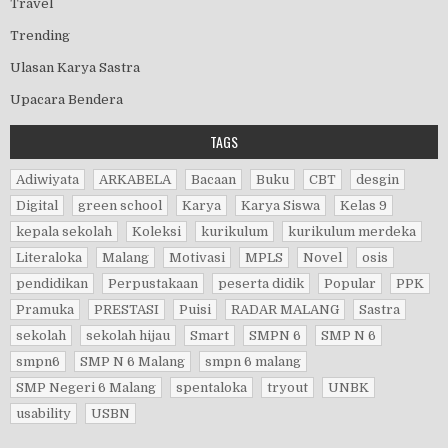
Travel
Trending
Ulasan Karya Sastra
Upacara Bendera
TAGS
Adiwiyata
ARKABELA
Bacaan
Buku
CBT
desgin
Digital
green school
Karya
Karya Siswa
Kelas 9
kepala sekolah
Koleksi
kurikulum
kurikulum merdeka
Literaloka
Malang
Motivasi
MPLS
Novel
osis
pendidikan
Perpustakaan
peserta didik
Popular
PPK
Pramuka
PRESTASI
Puisi
RADAR MALANG
Sastra
sekolah
sekolah hijau
Smart
SMPN 6
SMP N 6
smpn6
SMP N 6 Malang
smpn 6 malang
SMP Negeri 6 Malang
spentaloka
tryout
UNBK
usability
USBN