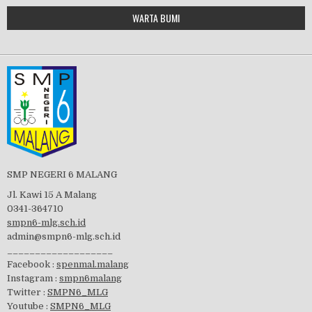
Google Maps Generator by
WARTA BUMI
PBB 2019
embedgooglemap.net
Tes Matrikulasi 2019
Perayaan HUT RI-74
SMP NEGERI 6 MALANG
Jl. Kawi 15 A Malang
0341-364710
smpn6-mlg.sch.id
admin@smpn6-mlg.sch.id
visitasi PPK 2019
___________________
Facebook :
spenmal.malang
Instagram :
smpn6malang
Twitter :
SMPN6_MLG
Youtube :
SMPN6_MLG
GSF 2019