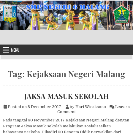
Skip to content
MENU
Tag:
Kejaksaan Negeri Malang
JAKSA MASUK SEKOLAH
Posted on
8 December 2017
by
Hari Wicaksono
Leave a
on JAKSA MASUK SEKOLAH
Comment
Pada tanggal 30 November 2017 Kejaksaan Negari Malang dengan
Program Jaksa Masuk Sekolah melakukan sosialisasikan
bahayanya narkoba. Dihadiri 50 Peserta Didik perwakilan dari