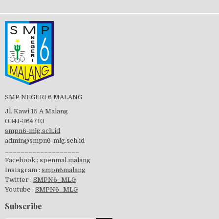
Tes Matrikulasi 2019
Perayaan HUT RI-74
SMP NEGERI 6 MALANG
Jl. Kawi 15 A Malang
0341-364710
smpn6-mlg.sch.id
admin@smpn6-mlg.sch.id
visitasi PPK 2019
___________________
Facebook :
spenmal.malang
Instagram :
smpn6malang
Twitter :
SMPN6_MLG
Youtube :
SMPN6_MLG
GSF 2019
Subscribe