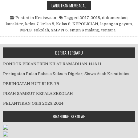
MASA PENGENALAN LINGKUNGAN S
LANJUTKAN MEMBACA…
Posted in
Kesiswaan
Tagged
2017-2018
,
dokumentasi
,
karakter
,
kelas 7
,
kelas 8
,
Kelas 9
,
KEPOLISIAN
,
lapangan gayam
,
MPLS
,
sekolah
,
SMP N 6
,
smpn 6 malang
,
tentara
BERITA TERBARU
PONDOK PESANTREN KILAT RAMADHAN 1446 H
Peringatan Bulan Bahasa Sukses Digelar, Siswa Asah Kreativitas
PERINGATAN HUT RI KE-79
PISAH SAMBUT KEPALA SEKOLAH
PELANTIKAN OSIS 2023/2024
BRANDING SEKOLAH