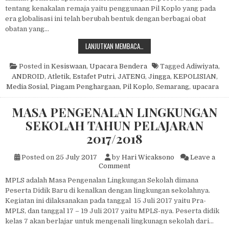
tentang kenakalan remaja yaitu penggunaan Pil Koplo yang pada
era globalisasi ini telah berubah bentuk dengan berbagai obat
obatan yang…
UPACARA BENDERA
LANJUTKAN MEMBACA…
Posted in
Kesiswaan
,
Upacara Bendera
Tagged
Adiwiyata
,
ANDROID
,
Atletik
,
Estafet Putri
,
JATENG
,
Jingga
,
KEPOLISIAN
,
Media Sosial
,
Piagam Penghargaan
,
Pil Koplo
,
Semarang
,
upacara
MASA PENGENALAN LINGKUNGAN
SEKOLAH TAHUN PELAJARAN
2017/2018
Posted on
25 July 2017
by
Hari Wicaksono
Leave a
on MASA PENGENALAN LING
Comment
MPLS adalah Masa Pengenalan Lingkungan Sekolah dimana
Peserta Didik Baru di kenalkan dengan lingkungan sekolahnya.
Kegiatan ini dilaksanakan pada tanggal 15 Juli 2017 yaitu Pra-
MPLS, dan tanggal 17 – 19 Juli 2017 yaitu MPLS-nya. Peserta didik
kelas 7 akan berlajar untuk mengenali lingkunagn sekolah dari…