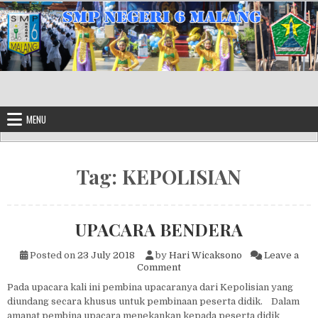
Skip to content
MENU
Tag:
KEPOLISIAN
UPACARA BENDERA
Posted on
23 July 2018
by
Hari Wicaksono
Leave a
on UPACARA BENDERA
Comment
Pada upacara kali ini pembina upacaranya dari Kepolisian yang
diundang secara khusus untuk pembinaan peserta didik. Dalam
amanat pembina upacara menekankan kepada peserta didik