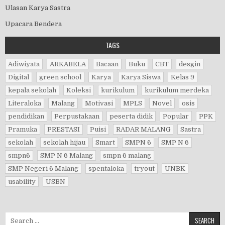
Ulasan Karya Sastra
Upacara Bendera
TAGS
Adiwiyata
ARKABELA
Bacaan
Buku
CBT
desgin
Digital
green school
Karya
Karya Siswa
Kelas 9
kepala sekolah
Koleksi
kurikulum
kurikulum merdeka
Literaloka
Malang
Motivasi
MPLS
Novel
osis
pendidikan
Perpustakaan
peserta didik
Popular
PPK
Pramuka
PRESTASI
Puisi
RADAR MALANG
Sastra
sekolah
sekolah hijau
Smart
SMPN 6
SMP N 6
smpn6
SMP N 6 Malang
smpn 6 malang
SMP Negeri 6 Malang
spentaloka
tryout
UNBK
usability
USBN
Search for: