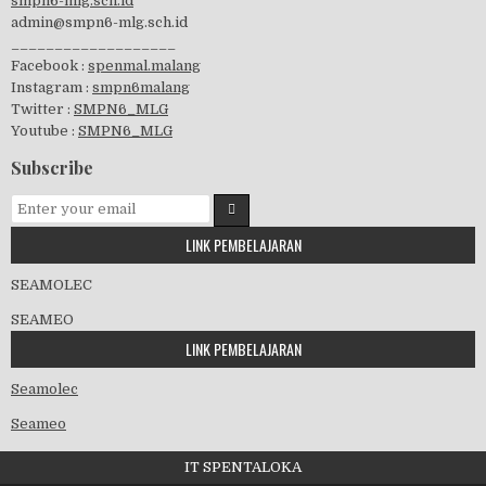
smpn6-mlg.sch.id
admin@smpn6-mlg.sch.id
visitasi PPK 2019
___________________
Facebook :
spenmal.malang
Instagram :
smpn6malang
Twitter :
SMPN6_MLG
Youtube :
SMPN6_MLG
GSF 2019
Subscribe
LINK PEMBELAJARAN
Pembagian Ijazah 2020
SEAMOLEC
SEAMEO
LINK PEMBELAJARAN
Workshop Penjaminan Mutu 2020
Seamolec
Seameo
IT SPENTALOKA
Kedatangan Wawalikota