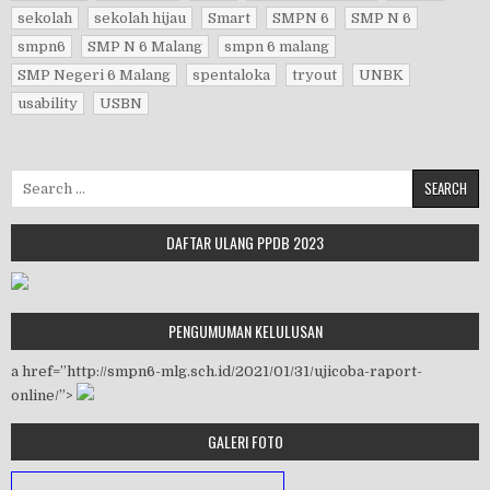
sekolah
sekolah hijau
Smart
SMPN 6
SMP N 6
smpn6
SMP N 6 Malang
smpn 6 malang
SMP Negeri 6 Malang
spentaloka
tryout
UNBK
usability
USBN
Search for:
DAFTAR ULANG PPDB 2023
PENGUMUMAN KELULUSAN
a href=”http://smpn6-mlg.sch.id/2021/01/31/ujicoba-raport-
online/”>
GALERI FOTO