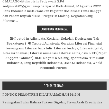
6 MALANG ditulis oleh : Sedyawati, S.Pd
sedyawati62@guru.smp.belajar.id Pada Jumat, 12 Agustus 2022
Bank Indonesia melaksanakan kegiatan Sosialisasi Cinta Bangga
dan Paham Rupiah di SMP Negeri 6 Malang. Kegiatan yang
dikemas…
SOSIALISASI CINTA BANGGA DAN 
LANJUTKAN MEMBACA…
Posted in
Adiwiyata
,
Kegiatan Sekolah
,
Kesiswaan
,
Tak
Berkategori
Tagged
Adiwiyata
,
Gerakan Literasi Finansial
,
kewargaan
,
Literasi baca tulis
,
Literasi budaya
,
Literasi digital
,
Literasi finansial
,
Literasi numerasi
,
Literasi sains
,
osis
,
RAT (Rapat
Anggota Tahunan)
,
SMP Negeri 6 Malang
,
spentaloka
,
Tim Bank
Indonesia
,
uang Republik Indonesia
,
UMKM Indonesia
,
World
Economic Forum
BERITA TERBARU
PONDOK PESANTREN KILAT RAMADHAN 1446 H
Peringatan Bulan Bahasa Sukses Digelar, Siswa Asah Kreativitas