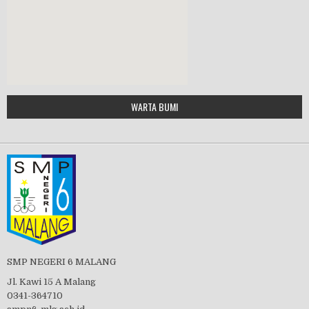
MPLS 2019
Google Maps Generator by
WARTA BUMI
PBB 2019
embedgooglemap.net
Tes Matrikulasi 2019
Perayaan HUT RI-74
SMP NEGERI 6 MALANG
Jl. Kawi 15 A Malang
0341-364710