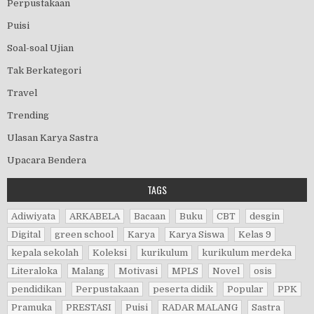
Perpustakaan
Puisi
Soal-soal Ujian
Tak Berkategori
Travel
Trending
Ulasan Karya Sastra
Upacara Bendera
TAGS
Adiwiyata
ARKABELA
Bacaan
Buku
CBT
desgin
Digital
green school
Karya
Karya Siswa
Kelas 9
kepala sekolah
Koleksi
kurikulum
kurikulum merdeka
Literaloka
Malang
Motivasi
MPLS
Novel
osis
pendidikan
Perpustakaan
peserta didik
Popular
PPK
Pramuka
PRESTASI
Puisi
RADAR MALANG
Sastra