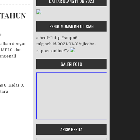
DAFTAR ULANG PPDB 2023
 TAHUN
PENGUMUMAN KELULUSAN
on MASA PENGENALAN LINGKUNGAN SEKOLAH TAHUN PELAJARAN
t
a href=”http://smpn6-
nalkan dengan
mlg.sch.id/2021/01/31/ujicoba-
a-MPLS, dan
raport-online/”>
engenali
GALERI FOTO
EKOLAH TAHUN PELAJARAN 2017/2018
as 8
,
Kelas 9
,
tara
ARSIP BERITA
MASA ORIENTASI PRAMUKA