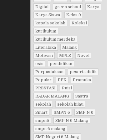
Digital
green school
Karya
Karya Siswa
Kelas 9
kepala sekolah
Koleksi
kurikulum
kurikulum merdeka
Literaloka
Malang
Motivasi
MPLS
Novel
osis
pendidikan
Perpustakaan
peserta didik
Popular
PPK
Pramuka
PRESTASI
Puisi
RADAR MALANG
Sastra
sekolah
sekolah hijau
Smart
SMPN 6
SMP N 6
smpn6
SMP N 6 Malang
smpn 6 malang
SMP Negeri 6 Malang