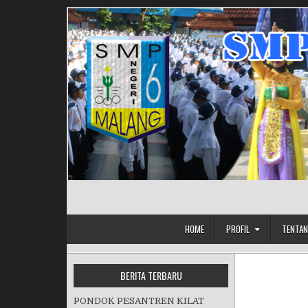
Skip to content
HOME
PROFIL
TENTAN
BERITA TERBARU
PONDOK PESANTREN KILAT