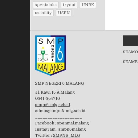
spentaloka
tryout
UNBK
usability
USBN
SEAMO
SEAME
SMP NEGERI 6 MALANG
Jl. Kawi 15 A Malang
0341-364710
smpn6-mlg.sch.id
admin@smpn6-mlg.sch.id
___________________
Facebook :
spenmal.malang
Instagram :
smpn6malang
Twitter :
SMPN6_MLG