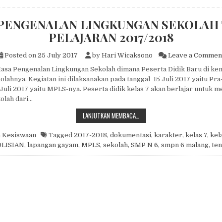
PENGENALAN LINGKUNGAN SEKOLAH
PELAJARAN 2017/2018
Posted on
25 July 2017
by
Hari Wicaksono
Leave a Commen
asa Pengenalan Lingkungan Sekolah dimana Peserta Didik Baru di ke
olahnya. Kegiatan ini dilaksanakan pada tanggal 15 Juli 2017 yaitu Pr
 Juli 2017 yaitu MPLS-nya. Peserta didik kelas 7 akan berlajar untuk m
olah dari…
MASA PENGENALAN LINGKUNGAN S
LANJUTKAN MEMBACA…
n
Kesiswaan
Tagged
2017-2018
,
dokumentasi
,
karakter
,
kelas 7
,
kel
LISIAN
,
lapangan gayam
,
MPLS
,
sekolah
,
SMP N 6
,
smpn 6 malang
,
ten