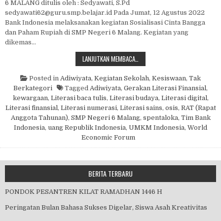
6 MALANG ditulis oleh : Sedyawati, S.Pd
sedyawati62@guru.smp.belajar.id Pada Jumat, 12 Agustus 2022
Bank Indonesia melaksanakan kegiatan Sosialisasi Cinta Bangga
dan Paham Rupiah di SMP Negeri 6 Malang. Kegiatan yang
dikemas…
SOSIALISASI CINTA BANGGA DAN 
LANJUTKAN MEMBACA…
Posted in
Adiwiyata
,
Kegiatan Sekolah
,
Kesiswaan
,
Tak
Berkategori
Tagged
Adiwiyata
,
Gerakan Literasi Finansial
,
kewargaan
,
Literasi baca tulis
,
Literasi budaya
,
Literasi digital
,
Literasi finansial
,
Literasi numerasi
,
Literasi sains
,
osis
,
RAT (Rapat
Anggota Tahunan)
,
SMP Negeri 6 Malang
,
spentaloka
,
Tim Bank
Indonesia
,
uang Republik Indonesia
,
UMKM Indonesia
,
World
Economic Forum
BERITA TERBARU
PONDOK PESANTREN KILAT RAMADHAN 1446 H
Peringatan Bulan Bahasa Sukses Digelar, Siswa Asah Kreativitas