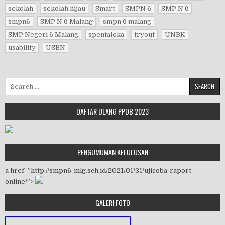
sekolah
sekolah hijau
Smart
SMPN 6
SMP N 6
smpn6
SMP N 6 Malang
smpn 6 malang
SMP Negeri 6 Malang
spentaloka
tryout
UNBK
usability
USBN
Search for:
DAFTAR ULANG PPDB 2023
PENGUMUMAN KELULUSAN
a href=”http://smpn6-mlg.sch.id/2021/01/31/ujicoba-raport-
online/”>
GALERI FOTO