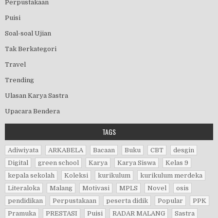
Perpustakaan
Puisi
Soal-soal Ujian
Tak Berkategori
Travel
Trending
Ulasan Karya Sastra
Upacara Bendera
TAGS
Adiwiyata
ARKABELA
Bacaan
Buku
CBT
desgin
Digital
green school
Karya
Karya Siswa
Kelas 9
kepala sekolah
Koleksi
kurikulum
kurikulum merdeka
Literaloka
Malang
Motivasi
MPLS
Novel
osis
pendidikan
Perpustakaan
peserta didik
Popular
PPK
Pramuka
PRESTASI
Puisi
RADAR MALANG
Sastra