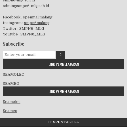
smpn6-mlg.sch.id
admin@smpn6-mlg.sch.id
visitasi PPK 2019
___________________
Facebook :
spenmal.malang
Instagram :
smpn6malang
Twitter :
SMPN6_MLG
Youtube :
SMPN6_MLG
GSF 2019
Subscribe
LINK PEMBELAJARAN
Pembagian Ijazah 2020
SEAMOLEC
SEAMEO
LINK PEMBELAJARAN
Workshop Penjaminan Mutu 2020
Seamolec
Seameo
IT SPENTALOKA
Kedatangan Wawalikota