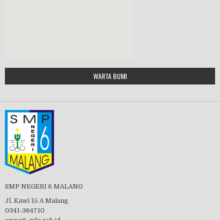
MPLS 2019
Google Maps Generator by
WARTA BUMI
PBB 2019
embedgooglemap.net
Tes Matrikulasi 2019
Perayaan HUT RI-74
SMP NEGERI 6 MALANG
Jl. Kawi 15 A Malang
0341-364710