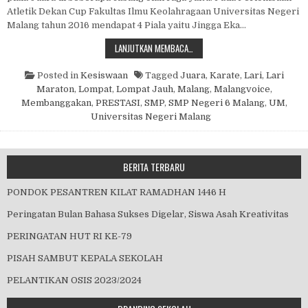
Atletik Dekan Cup Fakultas Ilmu Keolahragaan Universitas Negeri
Malang tahun 2016 mendapat 4 Piala yaitu Jingga Eka…
PRESTASI MEMBANGGAKAN
LANJUTKAN MEMBACA…
Posted in
Kesiswaan
Tagged
Juara
,
Karate
,
Lari
,
Lari
Maraton
,
Lompat
,
Lompat Jauh
,
Malang
,
Malangvoice
,
Membanggakan
,
PRESTASI
,
SMP
,
SMP Negeri 6 Malang
,
UM
,
Universitas Negeri Malang
BERITA TERBARU
PONDOK PESANTREN KILAT RAMADHAN 1446 H
Peringatan Bulan Bahasa Sukses Digelar, Siswa Asah Kreativitas
PERINGATAN HUT RI KE-79
PISAH SAMBUT KEPALA SEKOLAH
PELANTIKAN OSIS 2023/2024