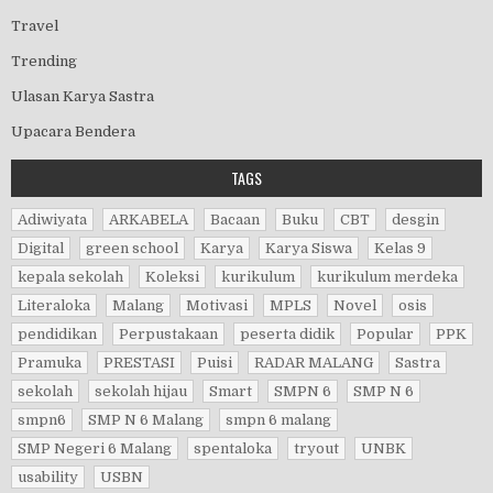
Travel
Trending
Ulasan Karya Sastra
Upacara Bendera
TAGS
Adiwiyata
ARKABELA
Bacaan
Buku
CBT
desgin
Digital
green school
Karya
Karya Siswa
Kelas 9
kepala sekolah
Koleksi
kurikulum
kurikulum merdeka
Literaloka
Malang
Motivasi
MPLS
Novel
osis
pendidikan
Perpustakaan
peserta didik
Popular
PPK
Pramuka
PRESTASI
Puisi
RADAR MALANG
Sastra
sekolah
sekolah hijau
Smart
SMPN 6
SMP N 6
smpn6
SMP N 6 Malang
smpn 6 malang
SMP Negeri 6 Malang
spentaloka
tryout
UNBK
usability
USBN