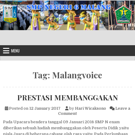
Skip to content
MENU
Tag:
Malangvoice
PRESTASI MEMBANGGAKAN
Posted on
12 January 2017
by
Hari Wicaksono
Leave a
on PRESTASI MEMBANGGAK
Comment
Pada Upacara bendera tanggal 09 Januari 2016 SMP N enam
diberikan sebuah hadiah membanggakan oleh Peserta Didik yaitu
piala Juara di beberapa cabang olah raga yaitu: Pada Perlombaan