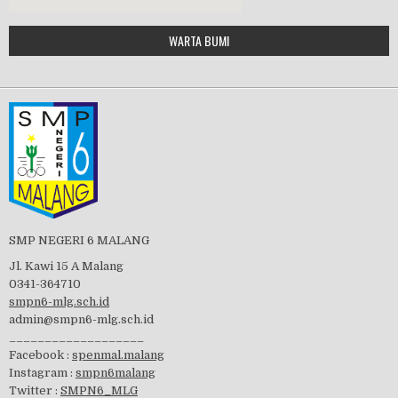
Google Maps Generator by
WARTA BUMI
PBB 2019
embedgooglemap.net
Tes Matrikulasi 2019
Perayaan HUT RI-74
SMP NEGERI 6 MALANG
Jl. Kawi 15 A Malang
0341-364710
smpn6-mlg.sch.id
admin@smpn6-mlg.sch.id
visitasi PPK 2019
___________________
Facebook :
spenmal.malang
Instagram :
smpn6malang
Twitter :
SMPN6_MLG