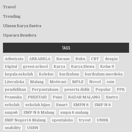
Travel
Trending
Ulasan Karya Sastra
Upacara Bendera
TAGS
Adiwiyata
ARKABELA
Bacaan
Buku
CBT
desgin
Digital
green school
Karya
Karya Siswa
Kelas 9
kepala sekolah
Koleksi
kurikulum
kurikulum merdeka
Literaloka
Malang
Motivasi
MPLS
Novel
osis
pendidikan
Perpustakaan
peserta didik
Popular
PPK
Pramuka
PRESTASI
Puisi
RADAR MALANG
Sastra
sekolah
sekolah hijau
Smart
SMPN 6
SMP N 6
smpn6
SMP N 6 Malang
smpn 6 malang
SMP Negeri 6 Malang
spentaloka
tryout
UNBK
usability
USBN