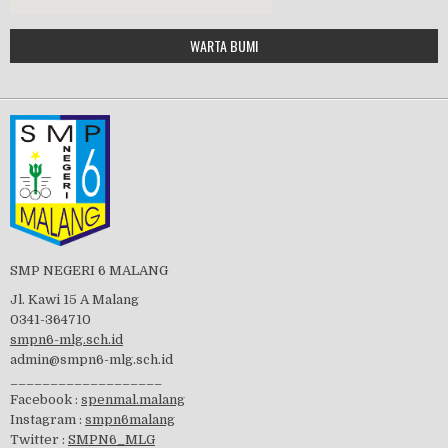
Google Maps Generator by
WARTA BUMI
PBB 2019
embedgooglemap.net
Tes Matrikulasi 2019
Perayaan HUT RI-74
SMP NEGERI 6 MALANG
Jl. Kawi 15 A Malang
0341-364710
smpn6-mlg.sch.id
admin@smpn6-mlg.sch.id
visitasi PPK 2019
___________________
Facebook :
spenmal.malang
Instagram :
smpn6malang
Twitter :
SMPN6_MLG