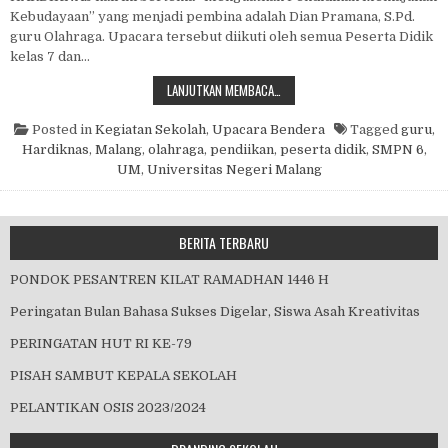
Kebudayaan” yang menjadi pembina adalah Dian Pramana, S.Pd.
guru Olahraga. Upacara tersebut diikuti oleh semua Peserta Didik
kelas 7 dan…
PERINGATAN HARDIKNAS
LANJUTKAN MEMBACA…
Posted in
Kegiatan Sekolah
,
Upacara Bendera
Tagged
guru
,
Hardiknas
,
Malang
,
olahraga
,
pendiikan
,
peserta didik
,
SMPN 6
,
UM
,
Universitas Negeri Malang
BERITA TERBARU
PONDOK PESANTREN KILAT RAMADHAN 1446 H
Peringatan Bulan Bahasa Sukses Digelar, Siswa Asah Kreativitas
PERINGATAN HUT RI KE-79
PISAH SAMBUT KEPALA SEKOLAH
PELANTIKAN OSIS 2023/2024