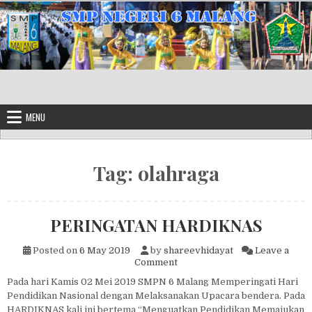
Skip to content
MENU
Tag:
olahraga
PERINGATAN HARDIKNAS
Posted on
6 May 2019
by
shareevhidayat
Leave a
on PERINGATAN HARDIKNAS
Comment
Pada hari Kamis 02 Mei 2019 SMPN 6 Malang Memperingati Hari
Pendidikan Nasional dengan Melaksanakan Upacara bendera. Pada
HARDIKNAS kali ini bertema “Menguatkan Pendidikan Memajukan