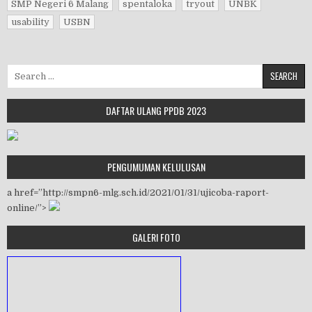
SMP Negeri 6 Malang
spentaloka
tryout
UNBK
usability
USBN
Search for:
DAFTAR ULANG PPDB 2023
PENGUMUMAN KELULUSAN
a href=”http://smpn6-mlg.sch.id/2021/01/31/ujicoba-raport-
online/”>
GALERI FOTO