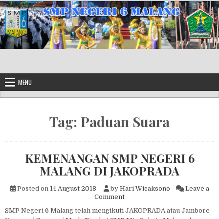
Skip to content
MENU
Tag:
Paduan Suara
KEMENANGAN SMP NEGERI 6
MALANG DI JAKOPRADA
Posted on
14 August 2018
by
Hari Wicaksono
Leave a
on KEMENANGAN SMP NEGER
Comment
SMP Negeri 6 Malang telah mengikuti JAKOPRADA atau Jambore