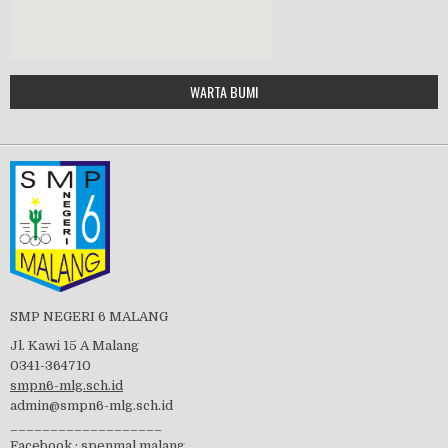
Google Maps Generator by
WARTA BUMI
PBB 2019
embedgooglemap.net
Tes Matrikulasi 2019
Perayaan HUT RI-74
SMP NEGERI 6 MALANG
Jl. Kawi 15 A Malang
0341-364710
smpn6-mlg.sch.id
admin@smpn6-mlg.sch.id
visitasi PPK 2019
___________________
Facebook :
spenmal.malang