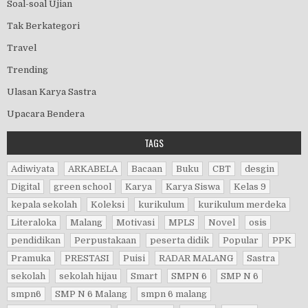
Soal-soal Ujian
Tak Berkategori
Travel
Trending
Ulasan Karya Sastra
Upacara Bendera
TAGS
Adiwiyata
ARKABELA
Bacaan
Buku
CBT
desgin
Digital
green school
Karya
Karya Siswa
Kelas 9
kepala sekolah
Koleksi
kurikulum
kurikulum merdeka
Literaloka
Malang
Motivasi
MPLS
Novel
osis
pendidikan
Perpustakaan
peserta didik
Popular
PPK
Pramuka
PRESTASI
Puisi
RADAR MALANG
Sastra
sekolah
sekolah hijau
Smart
SMPN 6
SMP N 6
smpn6
SMP N 6 Malang
smpn 6 malang