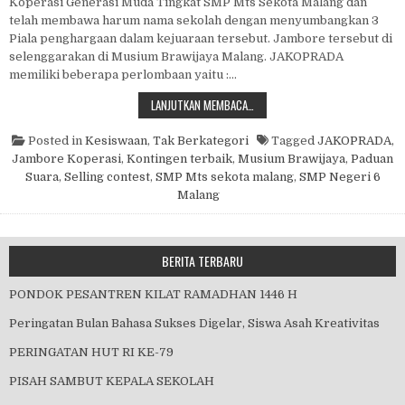
Koperasi Generasi Muda Tingkat SMP Mts Sekota Malang dan
telah membawa harum nama sekolah dengan menyumbangkan 3
Piala penghargaan dalam kejuaraan tersebut. Jambore tersebut di
selenggarakan di Musium Brawijaya Malang. JAKOPRADA
memiliki beberapa perlombaan yaitu :…
KEMENANGAN SMP NEGERI 6 MALA
LANJUTKAN MEMBACA…
Posted in
Kesiswaan
,
Tak Berkategori
Tagged
JAKOPRADA
,
Jambore Koperasi
,
Kontingen terbaik
,
Musium Brawijaya
,
Paduan
Suara
,
Selling contest
,
SMP Mts sekota malang
,
SMP Negeri 6
Malang
BERITA TERBARU
PONDOK PESANTREN KILAT RAMADHAN 1446 H
Peringatan Bulan Bahasa Sukses Digelar, Siswa Asah Kreativitas
PERINGATAN HUT RI KE-79
PISAH SAMBUT KEPALA SEKOLAH