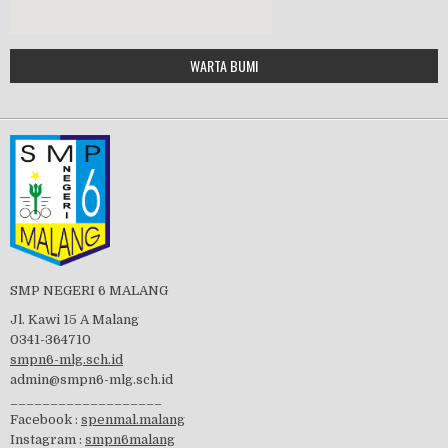
Google Maps Generator by
WARTA BUMI
PBB 2019
embedgooglemap.net
Tes Matrikulasi 2019
Perayaan HUT RI-74
SMP NEGERI 6 MALANG
Jl. Kawi 15 A Malang
0341-364710
smpn6-mlg.sch.id
admin@smpn6-mlg.sch.id
visitasi PPK 2019
___________________
Facebook :
spenmal.malang
Instagram :
smpn6malang