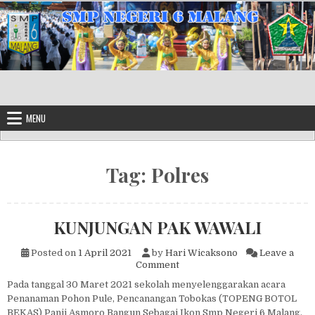
Skip to content
MENU
Tag:
Polres
KUNJUNGAN PAK WAWALI
Posted on
1 April 2021
by
Hari Wicaksono
Leave a
on KUNJUNGAN PAK WAWAL
Comment
Pada tanggal 30 Maret 2021 sekolah menyelenggarakan acara
Penanaman Pohon Pule, Pencanangan Tobokas (TOPENG BOTOL
BEKAS) Panji Asmoro Bangun Sebagai Ikon Smp Negeri 6 Malang,