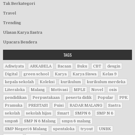
Tak Berkategori
Travel
Trending
Ulasan Karya Sastra
Upacara Bendera
TAGS
Adiwiyata
ARKABELA
Bacaan
Buku
CBT
desgin
Digital
green school
Karya
Karya Siswa
Kelas 9
kepala sekolah
Koleksi
kurikulum
kurikulum merdeka
Literaloka
Malang
Motivasi
MPLS
Novel
osis
pendidikan
Perpustakaan
peserta didik
Popular
PPK
Pramuka
PRESTASI
Puisi
RADAR MALANG
Sastra
sekolah
sekolah hijau
Smart
SMPN 6
SMP N 6
smpn6
SMP N 6 Malang
smpn 6 malang
SMP Negeri 6 Malang
spentaloka
tryout
UNBK