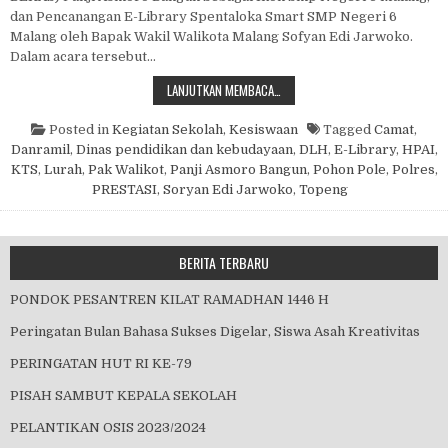
dan Pencanangan E-Library Spentaloka Smart SMP Negeri 6
Malang oleh Bapak Wakil Walikota Malang Sofyan Edi Jarwoko.
Dalam acara tersebut…
KUNJUNGAN PAK WAWALI
LANJUTKAN MEMBACA…
Posted in
Kegiatan Sekolah
,
Kesiswaan
Tagged
Camat
,
Danramil
,
Dinas pendidikan dan kebudayaan
,
DLH
,
E-Library
,
HPAI
,
KTS
,
Lurah
,
Pak Walikot
,
Panji Asmoro Bangun
,
Pohon Pole
,
Polres
,
PRESTASI
,
Soryan Edi Jarwoko
,
Topeng
BERITA TERBARU
PONDOK PESANTREN KILAT RAMADHAN 1446 H
Peringatan Bulan Bahasa Sukses Digelar, Siswa Asah Kreativitas
PERINGATAN HUT RI KE-79
PISAH SAMBUT KEPALA SEKOLAH
PELANTIKAN OSIS 2023/2024