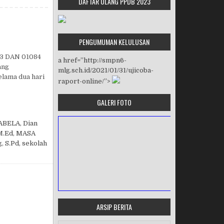
DAFTAR ULANG PPDB 2023
PENGUMUMAN KELULUSAN
3 DAN 01084
a href=”http://smpn6-
ang
mlg.sch.id/2021/01/31/ujicoba-
elama dua hari
raport-online/”>
GALERI FOTO
ABELA
,
Dian
M.Ed
,
MASA
g
,
S.Pd
,
sekolah
ARSIP BERITA
MASA ORIENTASI PRAMUKA