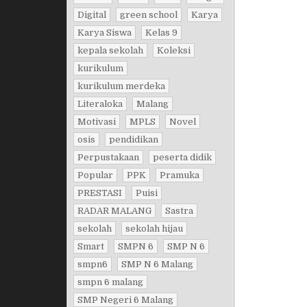
Digital
green school
Karya
Karya Siswa
Kelas 9
kepala sekolah
Koleksi
kurikulum
kurikulum merdeka
Literaloka
Malang
Motivasi
MPLS
Novel
osis
pendidikan
Perpustakaan
peserta didik
Popular
PPK
Pramuka
PRESTASI
Puisi
RADAR MALANG
Sastra
sekolah
sekolah hijau
Smart
SMPN 6
SMP N 6
smpn6
SMP N 6 Malang
smpn 6 malang
SMP Negeri 6 Malang