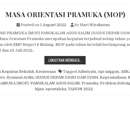
MASA ORIENTASI PRAMUKA (MOP)
Posted on
1 August 2022
by
Hari Wicaksono
ASI PRAMUKA (MOP) PANGKALAN AGUS SALIM GUGUS DEPAN 0108
sa Orientasi Pramuka merupakan kegiatan terjadwal setiap tahun y
n oleh SMP Negeri 6 Malang. MOP pada tahun ini telah berlangsung s
2 dan 23 Juli 2022…
MASA ORIENTASI PRAMUKA (MOP)
LANJUTKAN MEMBACA…
n
Kegiatan Sekolah
,
Kesiswaan
Tagged
Adiwiyata
,
Api unggun
,
ARK
rs. Syamsul Arifin
,
GUGUS DEPAN 01083 DAN 01084
,
Kepramukaan
,
RAMUKA (MOP)
,
PANGKALAN AGUS SALIM
,
Pramuka
,
Problem Solvin
hijau
,
spentaloka
,
TAHUN 2022