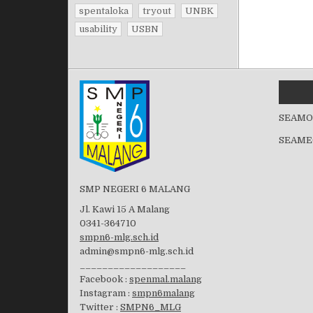
spentaloka
tryout
UNBK
usability
USBN
SEAMO
SEAME
SMP NEGERI 6 MALANG
Jl. Kawi 15 A Malang
0341-364710
smpn6-mlg.sch.id
admin@smpn6-mlg.sch.id
___________________
Facebook :
spenmal.malang
Instagram :
smpn6malang
Twitter :
SMPN6_MLG