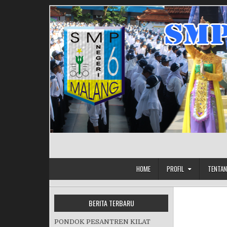
Skip to content
HOME
PROFIL
TENTAN
BERITA TERBARU
PONDOK PESANTREN KILAT