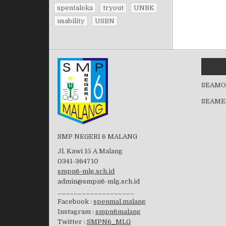
spentaloka
tryout
UNBK
usability
USBN
SEAMO
SEAME
SMP NEGERI 6 MALANG
Jl. Kawi 15 A Malang
0341-364710
smpn6-mlg.sch.id
admin@smpn6-mlg.sch.id
___________________
Facebook :
spenmal.malang
Instagram :
smpn6malang
Twitter :
SMPN6_MLG