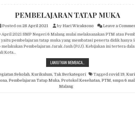
PEMBELAJARAN TATAP MUKA
Posted on
28 April 2021
by
Hari Wicaksono
Leave a Commen
19 April 2021 SMP Negeri 6 Malang mulai melaksanakan PTM atau Pemb
 yaitu pembelajaran tatap muka yang membatasi peserta didik hanya
 melakukan Pembelajaran Jarak Jauh (PJJ). Kebijakan ini tertera dal
li Kota…
PEMBELAJARAN TATAP MUKA
LANJUTKAN MEMBACA…
egiatan Sekolah
,
Kurikulum
,
Tak Berkategori
Tagged
covid 19
,
Kuri
ona
,
Pembelajaran Tatap Muka
,
Protokol Kesehatan
,
PTM
,
smpn 6 mal
Malang