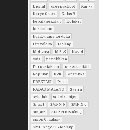
Digital
green school
Karya
Karya Siswa
Kelas 9
kepala sekolah
Koleksi
kurikulum
kurikulum merdeka
Literaloka
Malang
Motivasi
MPLS
Novel
osis
pendidikan
Perpustakaan
peserta didik
Popular
PPK
Pramuka
PRESTASI
Puisi
RADAR MALANG
Sastra
sekolah
sekolah hijau
Smart
SMPN 6
SMP N 6
smpn6
SMP N 6 Malang
smpn 6 malang
SMP Negeri 6 Malang