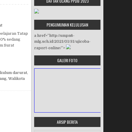
DAFTAR ULANG PPDB 2023
PENGUMUMAN KELULUSAN
on PEMBELAJARAN TATAP MUKA
t
elajaran Tatap
a href=”http://smpn6-
 50% sedang
mlg.sch.id/2021/01/31/ujicoba-
am Surat
raport-online/”>
GALERI FOTO
kulum darurat
,
ang
,
Walikota
ARSIP BERITA
MASA ORIENTASI PRAMUKA