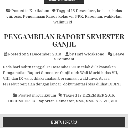
Posted in
Kurikulum
Tagged
15 Desember
,
kelas ix
,
kelas
viii
,
osis
,
Penerimaan Rapor kelas vii
,
PPK
,
Raportan
,
walikelas
,
walimurid
PENGAMBILAN RAPORT SEMESTER
GANJIL
Posted on
21 December 2016
by
Hari Wicaksono
Leave
on PENGAMBILAN RAPORT 
a Comment
Pada hari Sabtu tanggal 17 Desember 2016 telah di laksanakan
Pengambilan Raport Semester Ganjil oleh Wali Murid kelas VII,
VIII, dan IX yang dilaksanakan bersamaan waktunya. Acara
tersebut berjalan dengan lancar. dokumentasi bisa dilihat DISINI
Posted in
Kurikulum
Tagged
17 DESEMBER 2016
,
DESEMBER
,
IX
,
Raportan
,
Semester
,
SMP
,
SMP N 6
,
VII
,
VIII
BERITA TERBARU