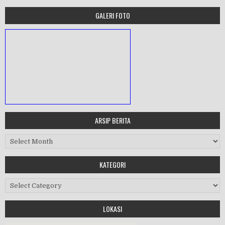
GALERI FOTO
ARSIP BERITA
MASA ORIENTASI PRAMUKA
Arsip Berita
Workshop Perangkat 2019
KATEGORI
Purnawiyata 2019
Kategori
LOKASI