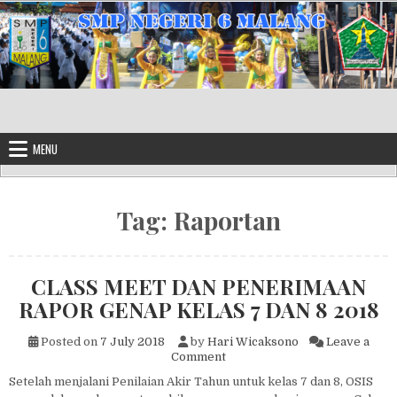
Skip to content
MENU
Tag:
Raportan
CLASS MEET DAN PENERIMAAN
RAPOR GENAP KELAS 7 DAN 8 2018
Posted on
7 July 2018
by
Hari Wicaksono
Leave a
on CLASS MEET DAN PENERI
Comment
Setelah menjalani Penilaian Akir Tahun untuk kelas 7 dan 8, OSIS