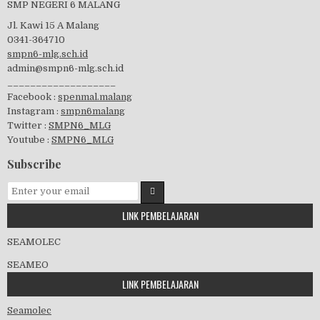
SMP NEGERI 6 MALANG
Jl. Kawi 15 A Malang
0341-364710
smpn6-mlg.sch.id
admin@smpn6-mlg.sch.id
visitasi PPK 2019
___________________
Facebook :
spenmal.malang
Instagram :
smpn6malang
Twitter :
SMPN6_MLG
Youtube :
SMPN6_MLG
GSF 2019
Subscribe
LINK PEMBELAJARAN
Pembagian Ijazah 2020
SEAMOLEC
SEAMEO
LINK PEMBELAJARAN
Workshop Penjaminan Mutu 2020
Seamolec