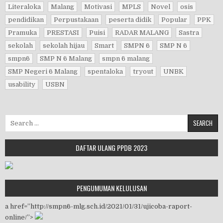
Literaloka
Malang
Motivasi
MPLS
Novel
osis
pendidikan
Perpustakaan
peserta didik
Popular
PPK
Pramuka
PRESTASI
Puisi
RADAR MALANG
Sastra
sekolah
sekolah hijau
Smart
SMPN 6
SMP N 6
smpn6
SMP N 6 Malang
smpn 6 malang
SMP Negeri 6 Malang
spentaloka
tryout
UNBK
usability
USBN
Search for:
DAFTAR ULANG PPDB 2023
PENGUMUMAN KELULUSAN
a href=”http://smpn6-mlg.sch.id/2021/01/31/ujicoba-raport-
online/”>