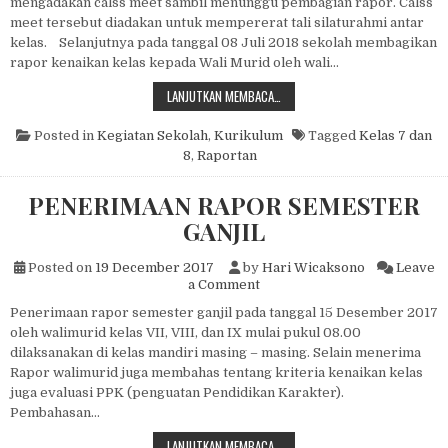
mengadakan calss meet sambil menunggu pembagian rapor. Calss
meet tersebut diadakan untuk mempererat tali silaturahmi antar
kelas. Selanjutnya pada tanggal 08 Juli 2018 sekolah membagikan
rapor kenaikan kelas kepada Wali Murid oleh wali…
CLASS MEET DAN PENERIMAAN RAP
LANJUTKAN MEMBACA…
Posted in
Kegiatan Sekolah
,
Kurikulum
Tagged
Kelas 7 dan
8
,
Raportan
PENERIMAAN RAPOR SEMESTER
GANJIL
Posted on
19 December 2017
by
Hari Wicaksono
Leave
on PENERIMAAN RAPOR SE
a Comment
Penerimaan rapor semester ganjil pada tanggal 15 Desember 2017
oleh walimurid kelas VII, VIII, dan IX mulai pukul 08.00
dilaksanakan di kelas mandiri masing – masing. Selain menerima
Rapor walimurid juga membahas tentang kriteria kenaikan kelas
juga evaluasi PPK (penguatan Pendidikan Karakter).
Pembahasan…
PENERIMAAN RAPOR SEMESTER GA
LANJUTKAN MEMBACA…