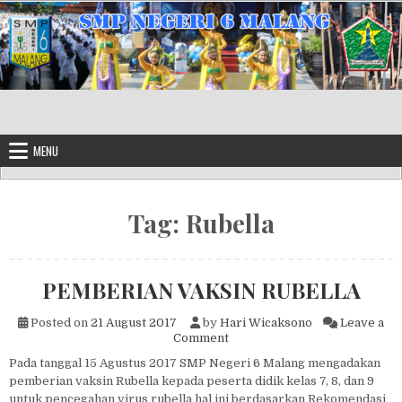
Skip to content
MENU
Tag:
Rubella
PEMBERIAN VAKSIN RUBELLA
Posted on
21 August 2017
by
Hari Wicaksono
Leave a
on PEMBERIAN VAKSIN RUB
Comment
Pada tanggal 15 Agustus 2017 SMP Negeri 6 Malang mengadakan
pemberian vaksin Rubella kepada peserta didik kelas 7, 8, dan 9
untuk pencegahan virus rubella hal ini berdasarkan Rekomendasi