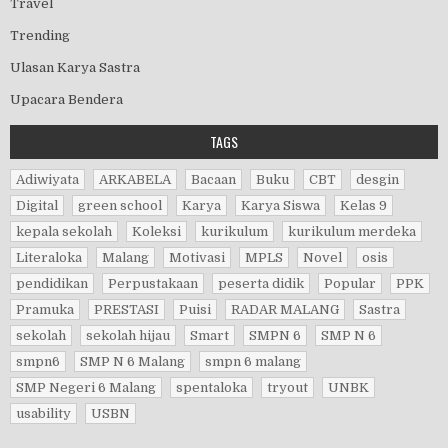
Travel
Trending
Ulasan Karya Sastra
Upacara Bendera
TAGS
Adiwiyata
ARKABELA
Bacaan
Buku
CBT
desgin
Digital
green school
Karya
Karya Siswa
Kelas 9
kepala sekolah
Koleksi
kurikulum
kurikulum merdeka
Literaloka
Malang
Motivasi
MPLS
Novel
osis
pendidikan
Perpustakaan
peserta didik
Popular
PPK
Pramuka
PRESTASI
Puisi
RADAR MALANG
Sastra
sekolah
sekolah hijau
Smart
SMPN 6
SMP N 6
smpn6
SMP N 6 Malang
smpn 6 malang
SMP Negeri 6 Malang
spentaloka
tryout
UNBK
usability
USBN