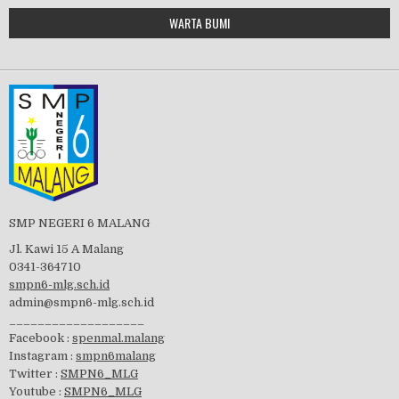
Google Maps Generator by
WARTA BUMI
PBB 2019
embedgooglemap.net
Tes Matrikulasi 2019
Perayaan HUT RI-74
SMP NEGERI 6 MALANG
Jl. Kawi 15 A Malang
0341-364710
smpn6-mlg.sch.id
admin@smpn6-mlg.sch.id
visitasi PPK 2019
___________________
Facebook :
spenmal.malang
Instagram :
smpn6malang
Twitter :
SMPN6_MLG
Youtube :
SMPN6_MLG
GSF 2019