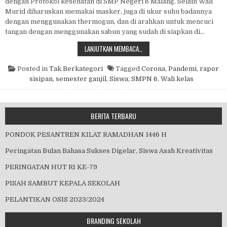
dengan Protokol kesehatan di SMP Negeri 6 Malang. Selain Wali
Murid diharuskan memakai masker, juga di ukur suhu badannya
dengan menggunakan thermogun, dan di arahkan untuk mencuci
tangan dengan menggunakan sabun yang sudah di siapkan di…
PEMBAGIAN RAPORT SISIPAN SEM
LANJUTKAN MEMBACA…
Posted in
Tak Berkategori
Tagged
Corona
,
Pandemi
,
rapor
sisipan
,
semester ganjil
,
Siswa
,
SMPN 6
,
Wali kelas
BERITA TERBARU
PONDOK PESANTREN KILAT RAMADHAN 1446 H
Peringatan Bulan Bahasa Sukses Digelar, Siswa Asah Kreativitas
PERINGATAN HUT RI KE-79
PISAH SAMBUT KEPALA SEKOLAH
PELANTIKAN OSIS 2023/2024
BRANDING SEKOLAH