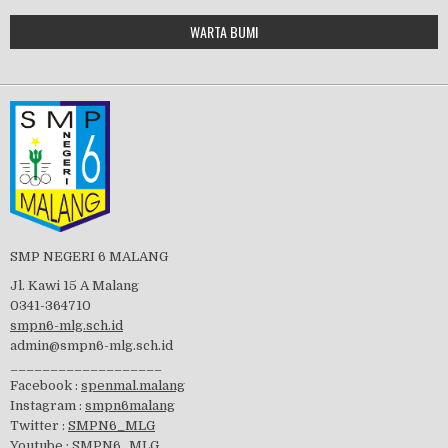
Google Maps Generator by
WARTA BUMI
PBB 2019
embedgooglemap.net
Tes Matrikulasi 2019
Perayaan HUT RI-74
SMP NEGERI 6 MALANG
Jl. Kawi 15 A Malang
0341-364710
smpn6-mlg.sch.id
admin@smpn6-mlg.sch.id
visitasi PPK 2019
___________________
Facebook :
spenmal.malang
Instagram :
smpn6malang
Twitter :
SMPN6_MLG
Youtube :
SMPN6_MLG