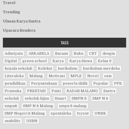
Travel
Trending
Ulasan Karya Sastra
Upacara Bendera
TAGS
Adiwiyata
ARKABELA
Bacaan
Buku
CBT
desgin
Digital
green school
Karya
Karya Siswa
Kelas 9
kepala sekolah
Koleksi
kurikulum
kurikulum merdeka
Literaloka
Malang
Motivasi
MPLS
Novel
osis
pendidikan
Perpustakaan
peserta didik
Popular
PPK
Pramuka
PRESTASI
Puisi
RADAR MALANG
Sastra
sekolah
sekolah hijau
Smart
SMPN 6
SMP N 6
smpn6
SMP N 6 Malang
smpn 6 malang
SMP Negeri 6 Malang
spentaloka
tryout
UNBK
usability
USBN