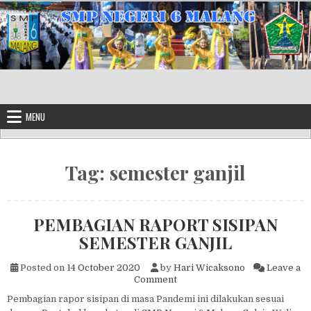
Skip to content
MENU
Tag:
semester ganjil
PEMBAGIAN RAPORT SISIPAN
SEMESTER GANJIL
Posted on
14 October 2020
by
Hari Wicaksono
Leave a
on PEMBAGIAN RAPORT SISI
Comment
Pembagian rapor sisipan di masa Pandemi ini dilakukan sesuai