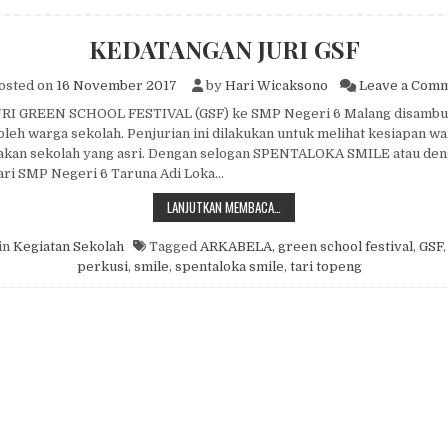
KEDATANGAN JURI GSF
osted on
16 November 2017
by
Hari Wicaksono
Leave a Com
RI GREEN SCHOOL FESTIVAL (GSF) ke SMP Negeri 6 Malang disambu
oleh warga sekolah. Penjurian ini dilakukan untuk melihat kesiapan w
akan sekolah yang asri. Dengan selogan SPENTALOKA SMILE atau de
ari SMP Negeri 6 Taruna Adi Loka…
KEDATANGAN JURI GSF
LANJUTKAN MEMBACA…
in
Kegiatan Sekolah
Tagged
ARKABELA
,
green school festival
,
GSF
perkusi
,
smile
,
spentaloka smile
,
tari topeng