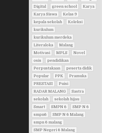
Digital
green school
Karya
Karya Siswa
Kelas 9
kepala sekolah
Koleksi
kurikulum
kurikulum merdeka
Literaloka
Malang
Motivasi
MPLS
Novel
osis
pendidikan
Perpustakaan
peserta didik
Popular
PPK
Pramuka
PRESTASI
Puisi
RADAR MALANG
Sastra
sekolah
sekolah hijau
Smart
SMPN 6
SMP N 6
smpn6
SMP N 6 Malang
smpn 6 malang
SMP Negeri 6 Malang