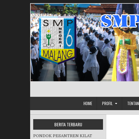
Skip to content
HOME
PROFIL
TENTAN
BERITA TERBARU
PONDOK PESANTREN KILAT