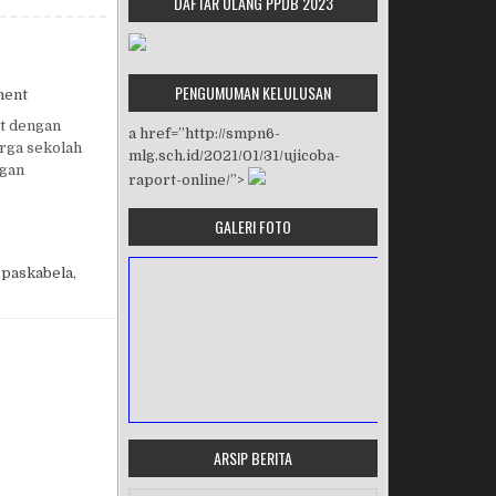
DAFTAR ULANG PPDB 2023
PENGUMUMAN KELULUSAN
on KEDATANGAN JURI GSF
ment
t dengan
a href=”http://smpn6-
arga sekolah
mlg.sch.id/2021/01/31/ujicoba-
ngan
raport-online/”>
GALERI FOTO
,
paskabela
,
ARSIP BERITA
MASA ORIENTASI PRAMUKA