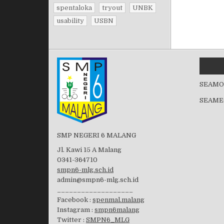
spentaloka
tryout
UNBK
usability
USBN
SEAMO
SEAME
SMP NEGERI 6 MALANG
Jl. Kawi 15 A Malang
0341-364710
smpn6-mlg.sch.id
admin@smpn6-mlg.sch.id
___________________
Facebook :
spenmal.malang
Instagram :
smpn6malang
Twitter :
SMPN6_MLG