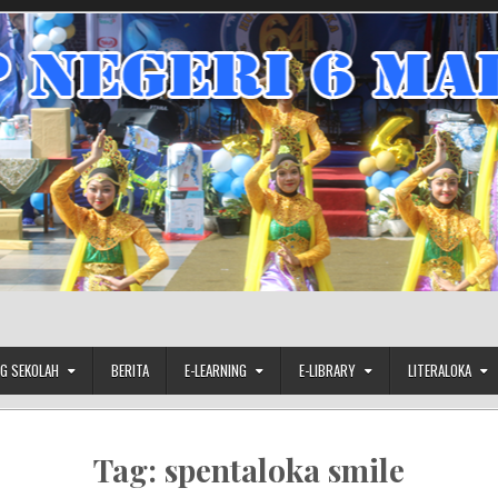
G SEKOLAH
BERITA
E-LEARNING
E-LIBRARY
LITERALOKA
Tag:
spentaloka smile