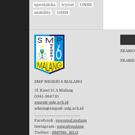
spentaloka
tryout
UNBK
usability
USBN
SEAMO
SEAME
SMP NEGERI 6 MALANG
Jl. Kawi 15 A Malang
0341-364710
smpn6-mlg.sch.id
admin@smpn6-mlg.sch.id
___________________
Facebook :
spenmal.malang
Instagram :
smpn6malang
Twitter :
SMPN6_MLG