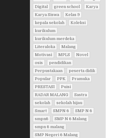
Digital
green school
Karya
Karya Siswa
Kelas 9
kepala sekolah
Koleksi
kurikulum
kurikulum merdeka
Literaloka
Malang
Motivasi
MPLS
Novel
osis
pendidikan
Perpustakaan
peserta didik
Popular
PPK
Pramuka
PRESTASI
Puisi
RADAR MALANG
Sastra
sekolah
sekolah hijau
Smart
SMPN 6
SMP N 6
smpn6
SMP N 6 Malang
smpn 6 malang
SMP Negeri 6 Malang