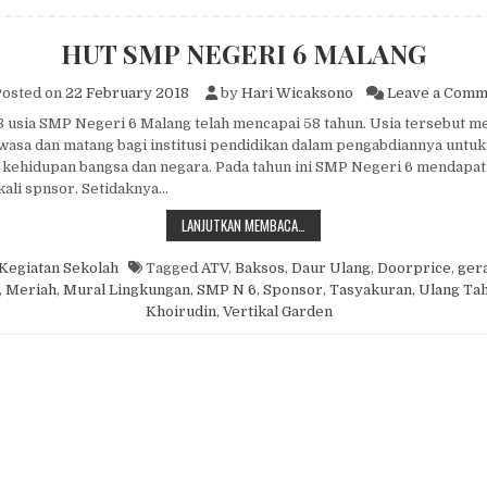
HUT SMP NEGERI 6 MALANG
osted on
22 February 2018
by
Hari Wicaksono
Leave a Comm
8 usia SMP Negeri 6 Malang telah mencapai 58 tahun. Usia tersebut m
asa dan matang bagi institusi pendidikan dalam pengabdiannya untuk
kehidupan bangsa dan negara. Pada tahun ini SMP Negeri 6 mendapa
kali spnsor. Setidaknya…
HUT SMP NEGERI 6 MALANG
LANJUTKAN MEMBACA…
Kegiatan Sekolah
Tagged
ATV
,
Baksos
,
Daur Ulang
,
Doorprice
,
gera
,
Meriah
,
Mural Lingkungan
,
SMP N 6
,
Sponsor
,
Tasyakuran
,
Ulang Ta
Khoirudin
,
Vertikal Garden