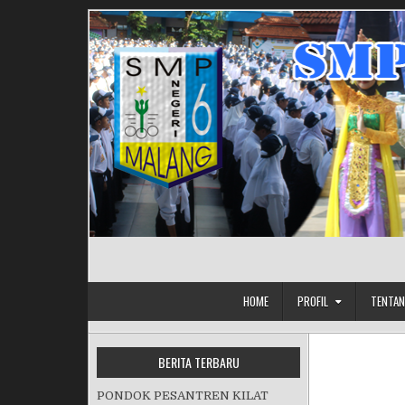
Skip to content
HOME
PROFIL
TENTAN
BERITA TERBARU
PONDOK PESANTREN KILAT