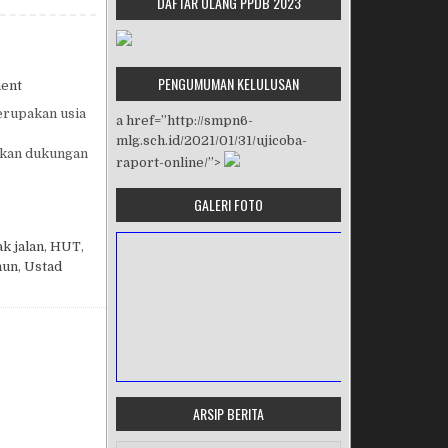
DAFTAR ULANG PPDB 2023
PENGUMUMAN KELULUSAN
on HUT SMP NEGERI 6 MALANG
ent
erupakan usia
a href=”http://smpn6-
mlg.sch.id/2021/01/31/ujicoba-
tkan dukungan
raport-online/”>
GALERI FOTO
k jalan
,
HUT
,
hun
,
Ustad
ARSIP BERITA
MASA ORIENTASI PRAMUKA