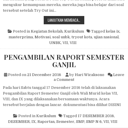
mengukur kemampuan mereka, mereka juga bisa belajar dari soal
tersebut setelah Try Out ini…
TRY OUT KOTA KE-2
LANJUTKAN MEMBACA…
Posted in
Kegiatan Sekolah
,
Kurikulum
Tagged
kelas ix
,
masterprima
,
Motivasi
,
soal unbk
,
tryout kota
,
ujian nasional
,
UNBK
,
VII
,
VIII
PENGAMBILAN RAPORT SEMESTER
GANJIL
Posted on
21 December 2016
by
Hari Wicaksono
Leave
on PENGAMBILAN RAPORT 
a Comment
Pada hari Sabtu tanggal 17 Desember 2016 telah di laksanakan
Pengambilan Raport Semester Ganjil oleh Wali Murid kelas VII,
VIII, dan IX yang dilaksanakan bersamaan waktunya. Acara
tersebut berjalan dengan lancar. dokumentasi bisa dilihat DISINI
Posted in
Kurikulum
Tagged
17 DESEMBER 2016
,
DESEMBER
,
IX
,
Raportan
,
Semester
,
SMP
,
SMP N 6
,
VII
,
VIII