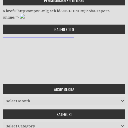
PENGUMUMAN KELULUSAN
a href=”http://smpn6-mlg.sch.id/2021/01/31/ujicoba-raport-
online/”>
GALERI FOTO
ARSIP BERITA
MASA ORIENTASI PRAMUKA
Arsip Berita
Workshop Perangkat 2019
KATEGORI
Purnawiyata 2019
Kategori