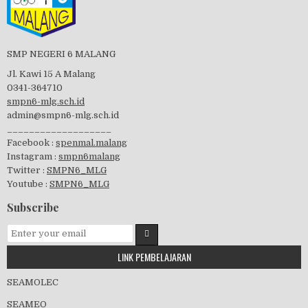
Perayaan HUT RI-74
SMP NEGERI 6 MALANG
Jl. Kawi 15 A Malang
0341-364710
smpn6-mlg.sch.id
admin@smpn6-mlg.sch.id
visitasi PPK 2019
___________________
Facebook :
spenmal.malang
Instagram :
smpn6malang
Twitter :
SMPN6_MLG
Youtube :
SMPN6_MLG
GSF 2019
Subscribe
LINK PEMBELAJARAN
Pembagian Ijazah 2020
SEAMOLEC
SEAMEO