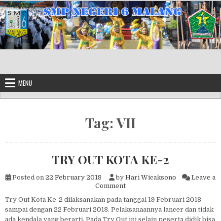
Skip to content
MENU
Tag:
VII
TRY OUT KOTA KE-2
Posted on
22 February 2018
by
Hari Wicaksono
Leave a
on TRY OUT KOTA KE-2
Comment
Try Out Kota Ke-2 dilaksanakan pada tanggal 19 Februari 2018
sampai dengan 22 Februari 2018. Pelaksanaannya lancer dan tidak
ada kendala yang berarti. Pada Try Out ini selain peserta didik bisa