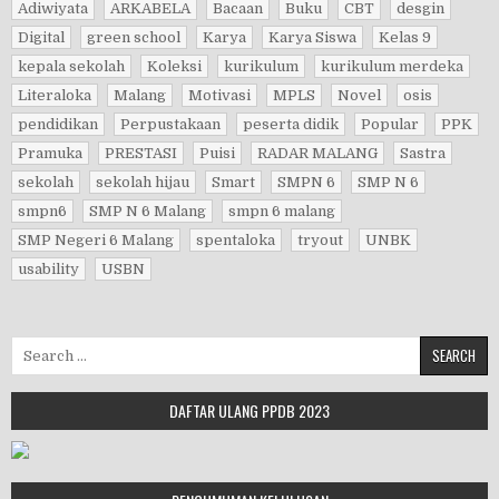
Adiwiyata
ARKABELA
Bacaan
Buku
CBT
desgin
Digital
green school
Karya
Karya Siswa
Kelas 9
kepala sekolah
Koleksi
kurikulum
kurikulum merdeka
Literaloka
Malang
Motivasi
MPLS
Novel
osis
pendidikan
Perpustakaan
peserta didik
Popular
PPK
Pramuka
PRESTASI
Puisi
RADAR MALANG
Sastra
sekolah
sekolah hijau
Smart
SMPN 6
SMP N 6
smpn6
SMP N 6 Malang
smpn 6 malang
SMP Negeri 6 Malang
spentaloka
tryout
UNBK
usability
USBN
Search for:
DAFTAR ULANG PPDB 2023