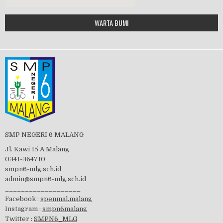
Google Maps Generator by
WARTA BUMI
PBB 2019
embedgooglemap.net
Tes Matrikulasi 2019
Perayaan HUT RI-74
SMP NEGERI 6 MALANG
Jl. Kawi 15 A Malang
0341-364710
smpn6-mlg.sch.id
admin@smpn6-mlg.sch.id
visitasi PPK 2019
___________________
Facebook :
spenmal.malang
Instagram :
smpn6malang
Twitter :
SMPN6_MLG