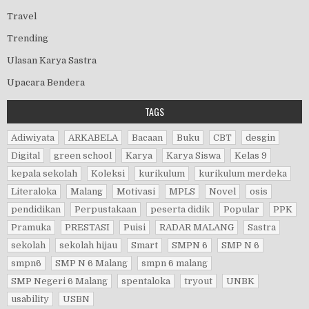
Travel
Trending
Ulasan Karya Sastra
Upacara Bendera
TAGS
Adiwiyata
ARKABELA
Bacaan
Buku
CBT
desgin
Digital
green school
Karya
Karya Siswa
Kelas 9
kepala sekolah
Koleksi
kurikulum
kurikulum merdeka
Literaloka
Malang
Motivasi
MPLS
Novel
osis
pendidikan
Perpustakaan
peserta didik
Popular
PPK
Pramuka
PRESTASI
Puisi
RADAR MALANG
Sastra
sekolah
sekolah hijau
Smart
SMPN 6
SMP N 6
smpn6
SMP N 6 Malang
smpn 6 malang
SMP Negeri 6 Malang
spentaloka
tryout
UNBK
usability
USBN