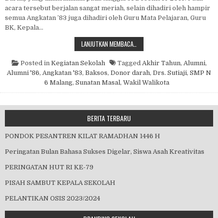
acara tersebut berjalan sangat meriah, selain dihadiri oleh hampir
semua Angkatan ’83 juga dihadiri oleh Guru Mata Pelajaran, Guru
BK, Kepala…
REUNI ANGKATAN ’83 / ALUMNI ’8
LANJUTKAN MEMBACA…
Posted in
Kegiatan Sekolah
Tagged
Akhir Tahun
,
Alumni
,
Alumni '86
,
Angkatan '83
,
Baksos
,
Donor darah
,
Drs. Sutiaji
,
SMP N
6 Malang
,
Sunatan Masal
,
Wakil Walikota
BERITA TERBARU
PONDOK PESANTREN KILAT RAMADHAN 1446 H
Peringatan Bulan Bahasa Sukses Digelar, Siswa Asah Kreativitas
PERINGATAN HUT RI KE-79
PISAH SAMBUT KEPALA SEKOLAH
PELANTIKAN OSIS 2023/2024