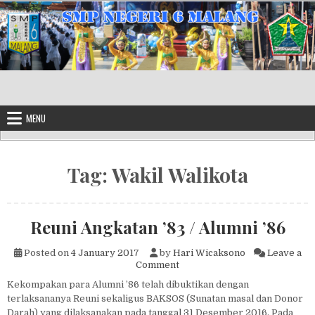
Skip to content
MENU
Tag:
Wakil Walikota
Reuni Angkatan ’83 / Alumni ’86
Posted on
4 January 2017
by
Hari Wicaksono
Leave a
on Reuni Angkatan ’83 / Alumni
Comment
Kekompakan para Alumni ’86 telah dibuktikan dengan
terlaksananya Reuni sekaligus BAKSOS (Sunatan masal dan Donor
Darah) yang dilaksanakan pada tanggal 31 Desember 2016. Pada