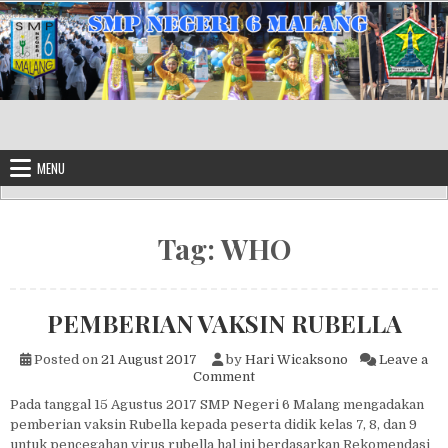
Skip to content
MENU
Tag:
WHO
PEMBERIAN VAKSIN RUBELLA
Posted on
21 August 2017
by
Hari Wicaksono
Leave a
on PEMBERIAN VAKSIN RUB
Comment
Pada tanggal 15 Agustus 2017 SMP Negeri 6 Malang mengadakan
pemberian vaksin Rubella kepada peserta didik kelas 7, 8, dan 9
untuk pencegahan virus rubella hal ini berdasarkan Rekomendasi