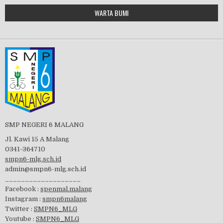
Google Maps Generator by
WARTA BUMI
PBB 2019
embedgooglemap.net
Tes Matrikulasi 2019
Perayaan HUT RI-74
SMP NEGERI 6 MALANG
Jl. Kawi 15 A Malang
0341-364710
smpn6-mlg.sch.id
admin@smpn6-mlg.sch.id
visitasi PPK 2019
___________________
Facebook :
spenmal.malang
Instagram :
smpn6malang
Twitter :
SMPN6_MLG
Youtube :
SMPN6_MLG
GSF 2019