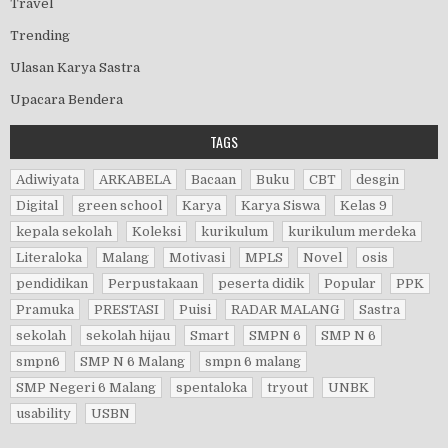
Travel
Trending
Ulasan Karya Sastra
Upacara Bendera
TAGS
Adiwiyata
ARKABELA
Bacaan
Buku
CBT
desgin
Digital
green school
Karya
Karya Siswa
Kelas 9
kepala sekolah
Koleksi
kurikulum
kurikulum merdeka
Literaloka
Malang
Motivasi
MPLS
Novel
osis
pendidikan
Perpustakaan
peserta didik
Popular
PPK
Pramuka
PRESTASI
Puisi
RADAR MALANG
Sastra
sekolah
sekolah hijau
Smart
SMPN 6
SMP N 6
smpn6
SMP N 6 Malang
smpn 6 malang
SMP Negeri 6 Malang
spentaloka
tryout
UNBK
usability
USBN