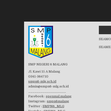
SEAMO
SEAME
SMP NEGERI 6 MALANG
Jl. Kawi 15 A Malang
0341-364710
smpn6-mlg.sch.id
admin@smpn6-mlg.sch.id
___________________
Facebook :
spenmal.malang
Instagram :
smpn6malang
Twitter :
SMPN6_MLG