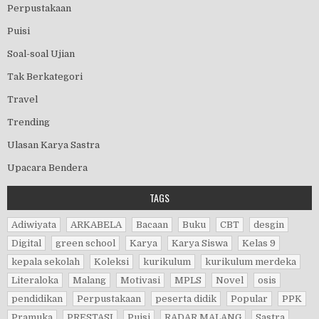
Perpustakaan
Puisi
Soal-soal Ujian
Tak Berkategori
Travel
Trending
Ulasan Karya Sastra
Upacara Bendera
TAGS
Adiwiyata
ARKABELA
Bacaan
Buku
CBT
desgin
Digital
green school
Karya
Karya Siswa
Kelas 9
kepala sekolah
Koleksi
kurikulum
kurikulum merdeka
Literaloka
Malang
Motivasi
MPLS
Novel
osis
pendidikan
Perpustakaan
peserta didik
Popular
PPK
Pramuka
PRESTASI
Puisi
RADAR MALANG
Sastra