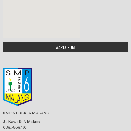
MPLS 2019
Google Maps Generator by
WARTA BUMI
PBB 2019
embedgooglemap.net
Tes Matrikulasi 2019
Perayaan HUT RI-74
SMP NEGERI 6 MALANG
Jl. Kawi 15 A Malang
0341-364710