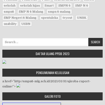
sekolah
sekolah hijau
Smart
SMPN 6
SMP N 6
smpn6
SMP N 6 Malang
smpn 6 malang
SMP Negeri 6 Malang
spentaloka
tryout
UNBK
usability
USBN
DAFTAR ULANG PPDB 2023
PENGUMUMAN KELULUSAN
a href=”http://smpn6-mlg.sch.id/2021/01/31/ujicoba-raport-
online/”>
GALERI FOTO