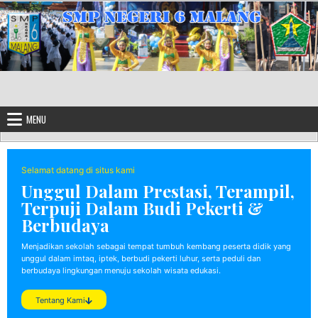
MENU
Selamat datang di situs kami
Unggul Dalam Prestasi, Terampil,
Terpuji Dalam Budi Pekerti &
Berbudaya
Menjadikan sekolah sebagai tempat tumbuh kembang peserta didik yang
unggul dalam imtaq, iptek, berbudi pekerti luhur, serta peduli dan
berbudaya lingkungan menuju sekolah wisata edukasi.
Tentang Kami