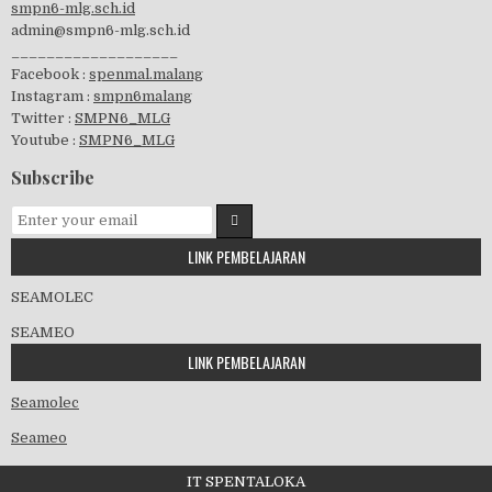
smpn6-mlg.sch.id
admin@smpn6-mlg.sch.id
visitasi PPK 2019
___________________
Facebook :
spenmal.malang
Instagram :
smpn6malang
Twitter :
SMPN6_MLG
Youtube :
SMPN6_MLG
GSF 2019
Subscribe
LINK PEMBELAJARAN
Pembagian Ijazah 2020
SEAMOLEC
SEAMEO
LINK PEMBELAJARAN
Workshop Penjaminan Mutu 2020
Seamolec
Seameo
IT SPENTALOKA