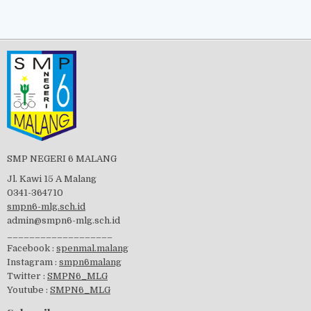
SMP NEGERI 6 MALANG
Jl. Kawi 15 A Malang
0341-364710
smpn6-mlg.sch.id
admin@smpn6-mlg.sch.id
___________________
Facebook :
spenmal.malang
Instagram :
smpn6malang
Twitter :
SMPN6_MLG
Youtube :
SMPN6_MLG