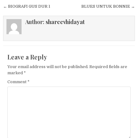
Post navigation
← BIOGRAFI GUS DUR 1
BLUES UNTUK BONNIE →
Author:
shareevhidayat
Leave a Reply
Your email address will not be published.
Required fields are
marked
*
Comment
*