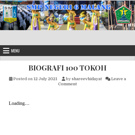
Skip to content
MENU
BIOGRAFI 100 TOKOH
Posted on
12 July 2021
by
shareevhidayat
Leave a
on BIOGRAFI 100 TOKOH
Comment