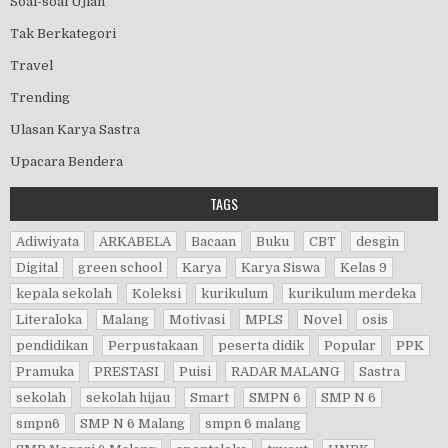
Soal-soal Ujian
Tak Berkategori
Travel
Trending
Ulasan Karya Sastra
Upacara Bendera
TAGS
Adiwiyata
ARKABELA
Bacaan
Buku
CBT
desgin
Digital
green school
Karya
Karya Siswa
Kelas 9
kepala sekolah
Koleksi
kurikulum
kurikulum merdeka
Literaloka
Malang
Motivasi
MPLS
Novel
osis
pendidikan
Perpustakaan
peserta didik
Popular
PPK
Pramuka
PRESTASI
Puisi
RADAR MALANG
Sastra
sekolah
sekolah hijau
Smart
SMPN 6
SMP N 6
smpn6
SMP N 6 Malang
smpn 6 malang