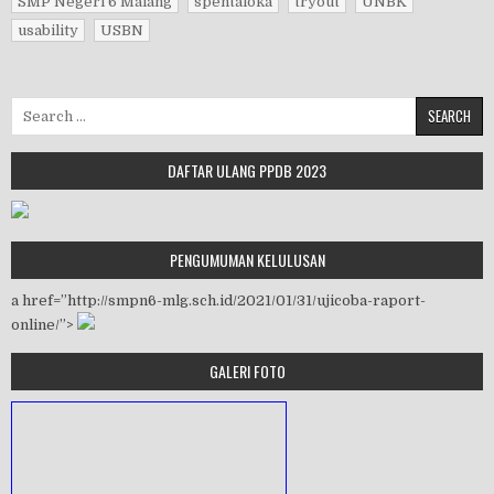
SMP Negeri 6 Malang
spentaloka
tryout
UNBK
usability
USBN
Search for:
DAFTAR ULANG PPDB 2023
PENGUMUMAN KELULUSAN
a href=”http://smpn6-mlg.sch.id/2021/01/31/ujicoba-raport-
online/”>
GALERI FOTO