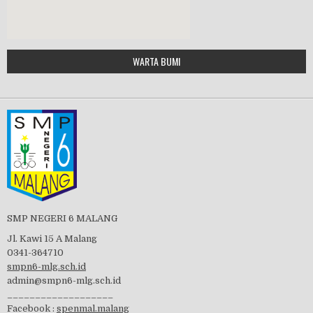
Google Maps Generator by
WARTA BUMI
PBB 2019
embedgooglemap.net
Tes Matrikulasi 2019
Perayaan HUT RI-74
SMP NEGERI 6 MALANG
Jl. Kawi 15 A Malang
0341-364710
smpn6-mlg.sch.id
admin@smpn6-mlg.sch.id
visitasi PPK 2019
___________________
Facebook :
spenmal.malang