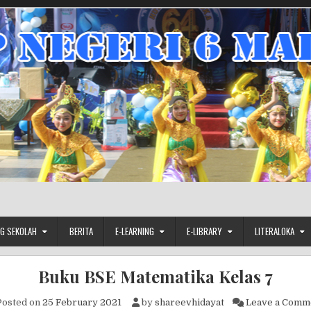
G SEKOLAH
BERITA
E-LEARNING
E-LIBRARY
LITERALOKA
Buku BSE Matematika Kelas 7
osted on
25 February 2021
by
shareevhidayat
Leave a Comm