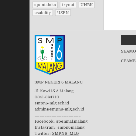
spentaloka
tryout
UNBK
usability
USBN
SEAMO
SEAME
SMP NEGERI 6 MALANG
Jl. Kawi 15 A Malang
0341-364710
smpn6-mlg.sch.id
admin@smpn6-mlg.sch.id
___________________
Facebook :
spenmal.malang
Instagram :
smpn6malang
Twitter :
SMPN6_MLG