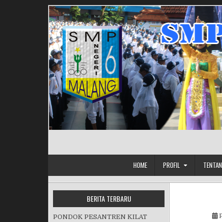
Skip to content
HOME
PROFIL
TENTAN
BERITA TERBARU
P
PONDOK PESANTREN KILAT