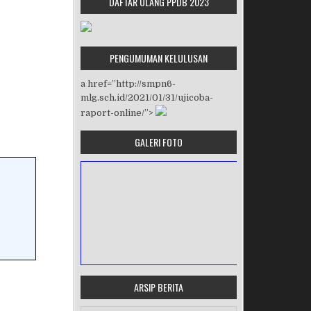
DAFTAR ULANG PPDB 2023
PENGUMUMAN KELULUSAN
a href=”http://smpn6-
mlg.sch.id/2021/01/31/ujicoba-
raport-online/”>
GALERI FOTO
ARSIP BERITA
MASA ORIENTASI PRAMUKA