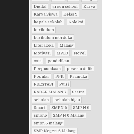
Digital
green school
Karya
Karya Siswa
Kelas 9
kepala sekolah
Koleksi
kurikulum
kurikulum merdeka
Literaloka
Malang
Motivasi
MPLS
Novel
osis
pendidikan
Perpustakaan
peserta didik
Popular
PPK
Pramuka
PRESTASI
Puisi
RADAR MALANG
Sastra
sekolah
sekolah hijau
Smart
SMPN 6
SMP N 6
smpn6
SMP N 6 Malang
smpn 6 malang
SMP Negeri 6 Malang