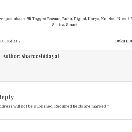
Perpustakaan
Tagged
Bacaan
,
Buku
,
Digital
,
Karya
,
Koleksi
,
Novel
,
Sastra
,
Smart
igation
OK Kelas 7
Buku BSE
Author:
shareevhidayat
Reply
ddress will not be published.
Required fields are marked
*