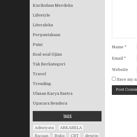
Kurikulum Merdeka
Lifestyle
Literaloka
Perpustakaan
Puisi
Name
*
Soal-soal Ujian
Email
*
Tak Berkategori
Website
Travel
Save my na
Trending
Ulasan Karya Sastra
Upacara Bendera
TAGS
Adiwiyata
ARKABELA
Bacaan
Buku
CBT
desgin