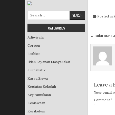
Search for:
Posted in
CATEGORIES
Post nav
← Buku BSE PJ
Adiwiyata
Cerpen
Fashion
Iklan Layanan Masyarakat
Jurnalistik
Karya Siswa
Leave a 
Kegiatan Sekolah
Your email a
Kepramukaan
Comment
*
Kesiswaan
Kurikulum