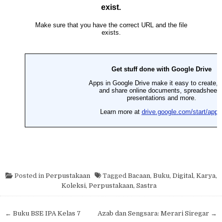
Posted in
Perpustakaan
Tagged
Bacaan
,
Buku
,
Digital
,
Karya
,
Koleksi
,
Perpustakaan
,
Sastra
Post navigation
← Buku BSE IPA Kelas 7
Azab dan Sengsara: Merari Siregar →