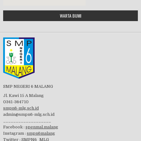
Google Maps Generator by
WARTA BUMI
PBB 2019
embedgooglemap.net
Tes Matrikulasi 2019
Perayaan HUT RI-74
SMP NEGERI 6 MALANG
Jl. Kawi 15 A Malang
0341-364710
smpn6-mlg.sch.id
admin@smpn6-mlg.sch.id
visitasi PPK 2019
___________________
Facebook :
spenmal.malang
Instagram :
smpn6malang
Twitter :
SMPN6_MLG