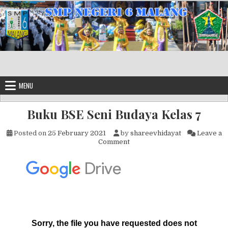
Skip to content
MENU
Buku BSE Seni Budaya Kelas 7
Posted on
25 February 2021
by
shareevhidayat
Leave a
on Buku BSE Seni Budaya Kela
Comment