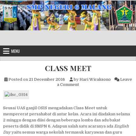
Skip to content
MENU
CLASS MEET
Posted on
21 December 2016
by
Hari Wicaksono
Leave
on CLASS MEET
a Comment
Seusai UAS ganjil OSIS mengadakan Class Meet untuk
mempererat persahabat di antar kelas. Acara ini diadakan selama
2 minggu dengan diisi dengan beberapa lomba dan adu bakat
peserta didik di SMPN 6. Adapun salah satu acaranya ada
English
Day
yaitu semua warga sekolah termasuk karyawan dan guru