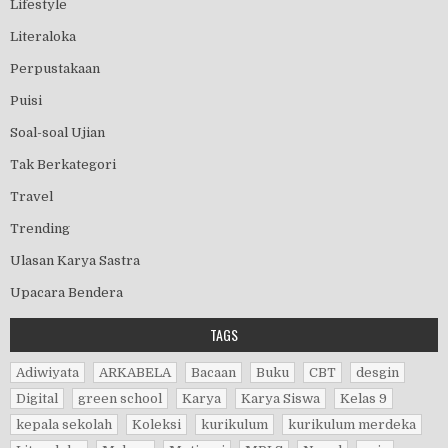
Lifestyle
Literaloka
Perpustakaan
Puisi
Soal-soal Ujian
Tak Berkategori
Travel
Trending
Ulasan Karya Sastra
Upacara Bendera
TAGS
Adiwiyata
ARKABELA
Bacaan
Buku
CBT
desgin
Digital
green school
Karya
Karya Siswa
Kelas 9
kepala sekolah
Koleksi
kurikulum
kurikulum merdeka