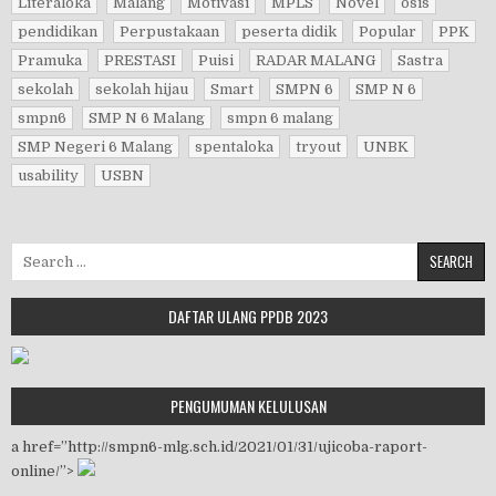
Literaloka
Malang
Motivasi
MPLS
Novel
osis
pendidikan
Perpustakaan
peserta didik
Popular
PPK
Pramuka
PRESTASI
Puisi
RADAR MALANG
Sastra
sekolah
sekolah hijau
Smart
SMPN 6
SMP N 6
smpn6
SMP N 6 Malang
smpn 6 malang
SMP Negeri 6 Malang
spentaloka
tryout
UNBK
usability
USBN
Search for:
DAFTAR ULANG PPDB 2023
PENGUMUMAN KELULUSAN
a href=”http://smpn6-mlg.sch.id/2021/01/31/ujicoba-raport-
online/”>