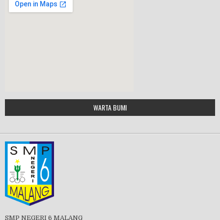
HALAL BIHALAL
MPLS 2019
Google Maps Generator by
WARTA BUMI
embedgooglemap.net
PBB 2019
Tes Matrikulasi 2019
SMP NEGERI 6 MALANG