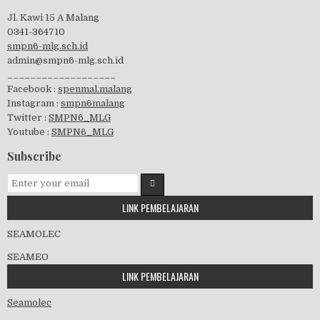
Jl. Kawi 15 A Malang
0341-364710
Perayaan HUT RI-74
smpn6-mlg.sch.id
admin@smpn6-mlg.sch.id
___________________
Facebook :
spenmal.malang
Instagram :
smpn6malang
visitasi PPK 2019
Twitter :
SMPN6_MLG
Youtube :
SMPN6_MLG
Subscribe
GSF 2019
LINK PEMBELAJARAN
SEAMOLEC
SEAMEO
Pembagian Ijazah 2020
LINK PEMBELAJARAN
Seamolec