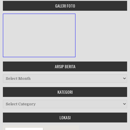
GALERI FOTO
ARSIP BERITA
MASA ORIENTASI PRAMUKA
Arsip Berita
Workshop Perangkat 2019
KATEGORI
Kategori
LOKASI
Purnawiyata 2019