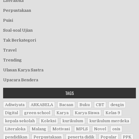
Literaloka
Perpustakaan
Puisi
Soal-soal Ujian
Tak Berkategori
Travel
Trending
Ulasan Karya Sastra
Upacara Bendera
TAGS
Adiwiyata
ARKABELA
Bacaan
Buku
CBT
desgin
Digital
green school
Karya
Karya Siswa
Kelas 9
kepala sekolah
Koleksi
kurikulum
kurikulum merdeka
Literaloka
Malang
Motivasi
MPLS
Novel
osis
pendidikan
Perpustakaan
peserta didik
Popular
PPK