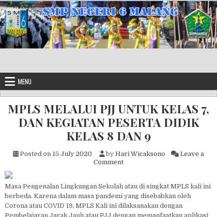
Skip to content
MENU
MPLS MELALUI PJJ UNTUK KELAS 7,
DAN KEGIATAN PESERTA DIDIK
KELAS 8 DAN 9
Posted on
15 July 2020
by
Hari Wicaksono
Leave a
on MPLS MELALUI PJJ UNTUK
Comment
Masa Pengenalan Lingkungan Sekolah atau di singkat MPLS kali ini
berbeda. Karena dalam masa pandemi yang disebabkan oleh
Corona atau COVID 19, MPLS Kali ini dilaksanakan dengan
Pembelajaran Jarak Jauh atau PJJ dengan memanfaatkan aplikasi