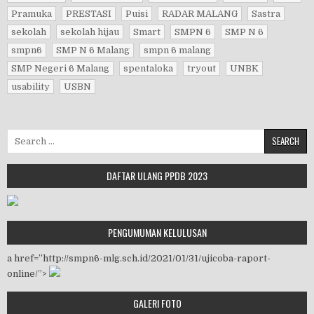
Pramuka
PRESTASI
Puisi
RADAR MALANG
Sastra
sekolah
sekolah hijau
Smart
SMPN 6
SMP N 6
smpn6
SMP N 6 Malang
smpn 6 malang
SMP Negeri 6 Malang
spentaloka
tryout
UNBK
usability
USBN
Search for:
DAFTAR ULANG PPDB 2023
PENGUMUMAN KELULUSAN
a href=”http://smpn6-mlg.sch.id/2021/01/31/ujicoba-raport-
online/”>
GALERI FOTO