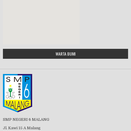
MPLS 2019
Google Maps Generator by
WARTA BUMI
PBB 2019
embedgooglemap.net
Tes Matrikulasi 2019
Perayaan HUT RI-74
SMP NEGERI 6 MALANG
Jl. Kawi 15 A Malang