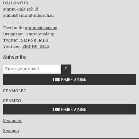
0341-364710
smpn6-mlg.sch.id
admin@smpn6-mlg.sch.id
visitasi PPK 2019
___________________
Facebook :
spenmal.malang
Instagram :
smpn6malang
Twitter :
SMPN6_MLG
Youtube :
SMPN6_MLG
GSF 2019
Subscribe
LINK PEMBELAJARAN
Pembagian Ijazah 2020
SEAMOLEC
SEAMEO
LINK PEMBELAJARAN
Workshop Penjaminan Mutu 2020
Seamolec
Seameo