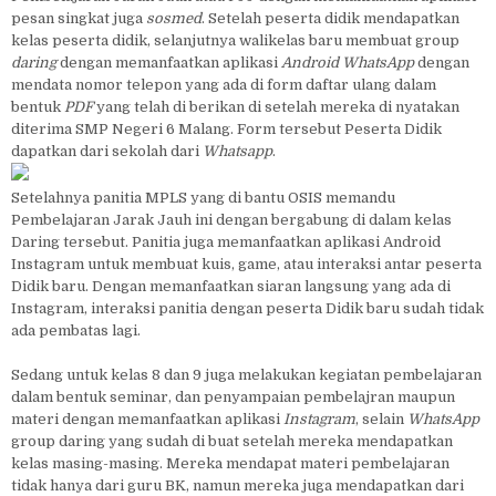
pesan singkat juga
sosmed
. Setelah peserta didik mendapatkan
kelas peserta didik, selanjutnya walikelas baru membuat group
daring
dengan memanfaatkan aplikasi
Android WhatsApp
dengan
mendata nomor telepon yang ada di form daftar ulang dalam
bentuk
PDF
yang telah di berikan di setelah mereka di nyatakan
diterima SMP Negeri 6 Malang. Form tersebut Peserta Didik
dapatkan dari sekolah dari
Whatsapp
.
Setelahnya panitia MPLS yang di bantu OSIS memandu
Pembelajaran Jarak Jauh ini dengan bergabung di dalam kelas
Daring tersebut. Panitia juga memanfaatkan aplikasi Android
Instagram untuk membuat kuis, game, atau interaksi antar peserta
Didik baru. Dengan memanfaatkan siaran langsung yang ada di
Instagram, interaksi panitia dengan peserta Didik baru sudah tidak
ada pembatas lagi.
Sedang untuk kelas 8 dan 9 juga melakukan kegiatan pembelajaran
dalam bentuk seminar, dan penyampaian pembelajran maupun
materi dengan memanfaatkan aplikasi
Instagram
, selain
WhatsApp
group daring yang sudah di buat setelah mereka mendapatkan
kelas masing-masing. Mereka mendapat materi pembelajaran
tidak hanya dari guru BK, namun mereka juga mendapatkan dari