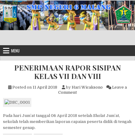
Skip to content
MENU
PENERIMAAN RAPOR SISIPAN
KELAS VII DAN VIII
Posted on
11 April 2018
by
Hari Wicaksono
Leave a
on PENERIMAAN RAPOR SISIP
Comment
Pada hari Jum’at tanggal 06 April 2018 setelah Sholat Jum’at,
sekolah telah memberikan laporan capaian peserta didik di tengah
semester genap.