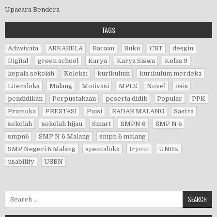
Upacara Bendera
TAGS
Adiwiyata
ARKABELA
Bacaan
Buku
CBT
desgin
Digital
green school
Karya
Karya Siswa
Kelas 9
kepala sekolah
Koleksi
kurikulum
kurikulum merdeka
Literaloka
Malang
Motivasi
MPLS
Novel
osis
pendidikan
Perpustakaan
peserta didik
Popular
PPK
Pramuka
PRESTASI
Puisi
RADAR MALANG
Sastra
sekolah
sekolah hijau
Smart
SMPN 6
SMP N 6
smpn6
SMP N 6 Malang
smpn 6 malang
SMP Negeri 6 Malang
spentaloka
tryout
UNBK
usability
USBN
Search for: