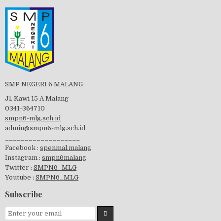
PBB 2019
SMP NEGERI 6 MALANG
Tes Matrikulasi 2019
Jl. Kawi 15 A Malang
0341-364710
smpn6-mlg.sch.id
admin@smpn6-mlg.sch.id
___________________
Perayaan HUT RI-74
Facebook :
spenmal.malang
Instagram :
smpn6malang
Twitter :
SMPN6_MLG
Youtube :
SMPN6_MLG
visitasi PPK 2019
Subscribe