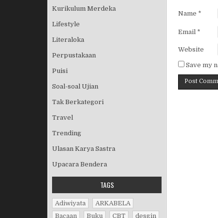
Kurikulum Merdeka
Name
*
Lifestyle
Email
*
Literaloka
Website
Perpustakaan
Save my na
Puisi
Soal-soal Ujian
Tak Berkategori
Travel
Trending
Ulasan Karya Sastra
Upacara Bendera
TAGS
Adiwiyata
ARKABELA
Bacaan
Buku
CBT
desgin