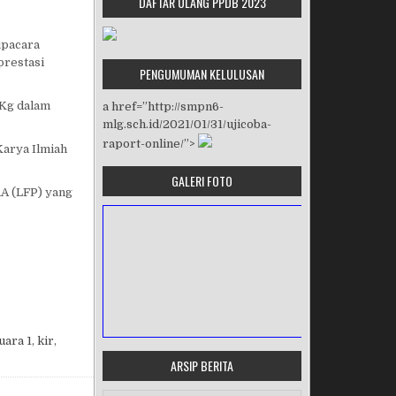
DAFTAR ULANG PPDB 2023
upacara
prestasi
PENGUMUMAN KELULUSAN
5Kg dalam
a href=”http://smpn6-
mlg.sch.id/2021/01/31/ujicoba-
raport-online/”>
arya Ilmiah
GALERI FOTO
A (LFP) yang
uara 1
,
kir
,
ARSIP BERITA
MASA ORIENTASI PRAMUKA