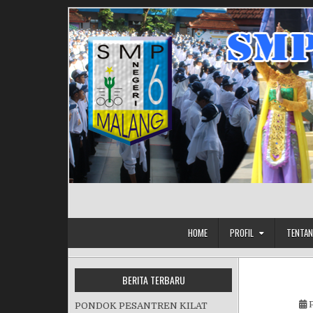
Skip to content
HOME
PROFIL
TENTAN
BERITA TERBARU
P
PONDOK PESANTREN KILAT