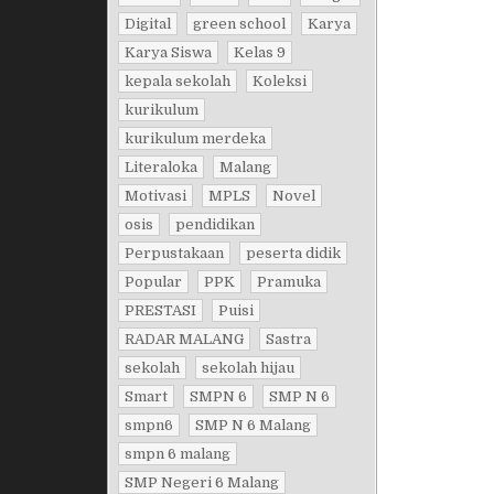
Digital
green school
Karya
Karya Siswa
Kelas 9
kepala sekolah
Koleksi
kurikulum
kurikulum merdeka
Literaloka
Malang
Motivasi
MPLS
Novel
osis
pendidikan
Perpustakaan
peserta didik
Popular
PPK
Pramuka
PRESTASI
Puisi
RADAR MALANG
Sastra
sekolah
sekolah hijau
Smart
SMPN 6
SMP N 6
smpn6
SMP N 6 Malang
smpn 6 malang
SMP Negeri 6 Malang