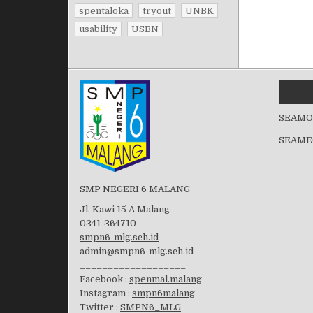
spentaloka
tryout
UNBK
usability
USBN
SEAMO
SEAME
SMP NEGERI 6 MALANG
Jl. Kawi 15 A Malang
0341-364710
smpn6-mlg.sch.id
admin@smpn6-mlg.sch.id
___________________
Facebook :
spenmal.malang
Instagram :
smpn6malang
Twitter :
SMPN6_MLG