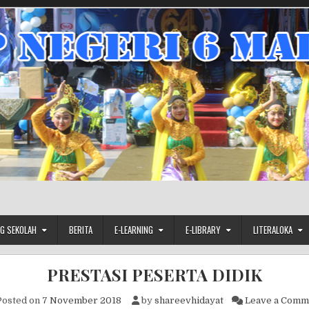
G SEKOLAH
BERITA
E-LEARNING
E-LIBRARY
LITERALOKA
PRESTASI PESERTA DIDIK
osted on
7 November 2018
by
shareevhidayat
Leave a Comm