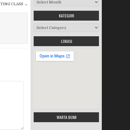
Arsip Berita
TING CLASS →
Workshop Perangkat 2019
KATEGORI
Kategori
LOKASI
Purnawiyata 2019
HALAL BIHALAL
MPLS 2019
Google Maps Generator by
WARTA BUMI
embedgooglemap.net