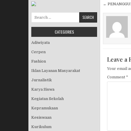
Post nav
← PENANGGUL
Search for:
CATEGORIES
Adiwiyata
Cerpen
Leave a 
Fashion
Your email a
Iklan Layanan Masyarakat
Comment
*
Jurnalistik
Karya Siswa
Kegiatan Sekolah
Kepramukaan
Kesiswaan
Kurikulum