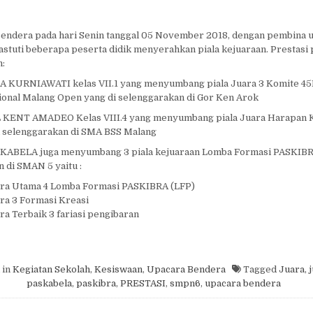
bendera pada hari Senin tanggal 05 November 2018, dengan pembina 
Hastuti beberapa peserta didik menyerahkan piala kejuaraan. Prestasi 
h:
A KURNIAWATI kelas VII.1 yang menyumbang piala Juara 3 Komite 4
onal Malang Open yang di selenggarakan di Gor Ken Arok
ENT AMADEO Kelas VIII.4 yang menyumbang piala Juara Harapan K
i selenggarakan di SMA BSS Malang
SKABELA juga menyumbang 3 piala kejuaraan Lomba Formasi PASKIBR
n di SMAN 5 yaitu :
ara Utama 4 Lomba Formasi PASKIBRA (LFP)
ara 3 Formasi Kreasi
ara Terbaik 3 fariasi pengibaran
 in
Kegiatan Sekolah
,
Kesiswaan
,
Upacara Bendera
Tagged
Juara
,
j
paskabela
,
paskibra
,
PRESTASI
,
smpn6
,
upacara bendera