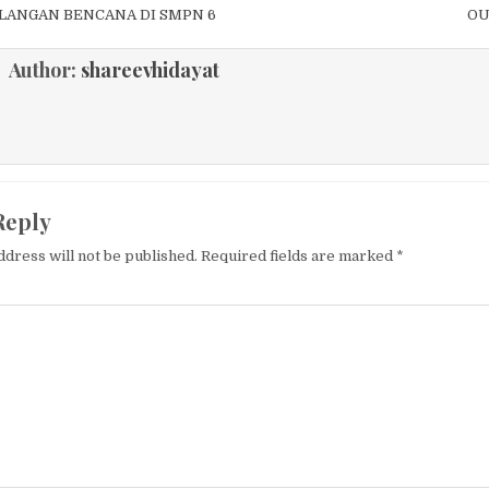
igation
ANGAN BENCANA DI SMPN 6
OU
Author:
shareevhidayat
Reply
ddress will not be published.
Required fields are marked
*