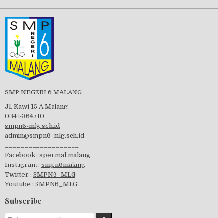
Tes Matrikulasi 2019
Perayaan HUT RI-74
SMP NEGERI 6 MALANG
Jl. Kawi 15 A Malang
0341-364710
smpn6-mlg.sch.id
admin@smpn6-mlg.sch.id
visitasi PPK 2019
___________________
Facebook :
spenmal.malang
Instagram :
smpn6malang
Twitter :
SMPN6_MLG
Youtube :
SMPN6_MLG
GSF 2019
Subscribe