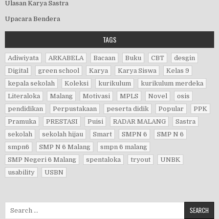
Ulasan Karya Sastra
Upacara Bendera
TAGS
Adiwiyata
ARKABELA
Bacaan
Buku
CBT
desgin
Digital
green school
Karya
Karya Siswa
Kelas 9
kepala sekolah
Koleksi
kurikulum
kurikulum merdeka
Literaloka
Malang
Motivasi
MPLS
Novel
osis
pendidikan
Perpustakaan
peserta didik
Popular
PPK
Pramuka
PRESTASI
Puisi
RADAR MALANG
Sastra
sekolah
sekolah hijau
Smart
SMPN 6
SMP N 6
smpn6
SMP N 6 Malang
smpn 6 malang
SMP Negeri 6 Malang
spentaloka
tryout
UNBK
usability
USBN
Search for: