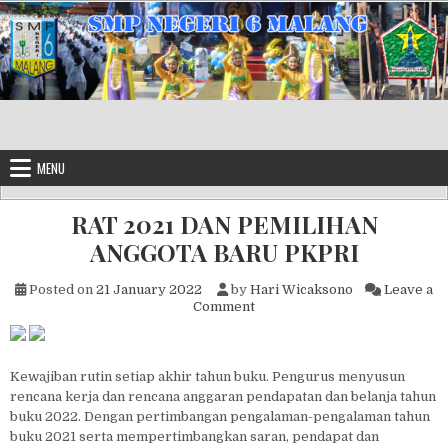
Skip to content
MENU
RAT 2021 DAN PEMILIHAN
ANGGOTA BARU PKPRI
Posted on
21 January 2022
by
Hari Wicaksono
Leave a
on RAT 2021 DAN PEMILIHA
Comment
Kewajiban rutin setiap akhir tahun buku. Pengurus menyusun
rencana kerja dan rencana anggaran pendapatan dan belanja tahun
buku 2022. Dengan pertimbangan pengalaman-pengalaman tahun
buku 2021 serta mempertimbangkan saran, pendapat dan