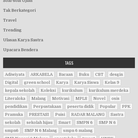
Soal-soal Ujian
Tak Berkategori
Travel
Trending
Ulasan Karya Sastra
Upacara Bendera
TAGS
Adiwiyata
ARKABELA
Bacaan
Buku
CBT
desgin
Digital
green school
Karya
Karya Siswa
Kelas 9
kepala sekolah
Koleksi
kurikulum
kurikulum merdeka
Literaloka
Malang
Motivasi
MPLS
Novel
osis
pendidikan
Perpustakaan
peserta didik
Popular
PPK
Pramuka
PRESTASI
Puisi
RADAR MALANG
Sastra
sekolah
sekolah hijau
Smart
SMPN 6
SMP N 6
smpn6
SMP N 6 Malang
smpn 6 malang