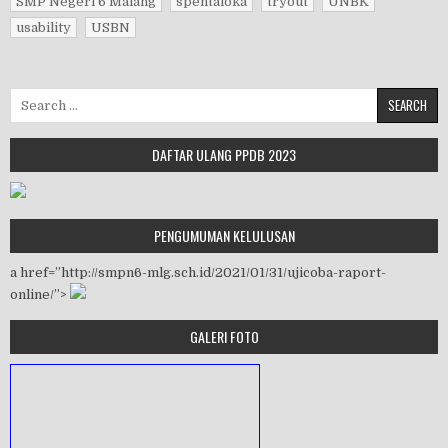
SMP Negeri 6 Malang
spentaloka
tryout
UNBK
usability
USBN
Search for:
DAFTAR ULANG PPDB 2023
PENGUMUMAN KELULUSAN
a href=”http://smpn6-mlg.sch.id/2021/01/31/ujicoba-raport-
online/”>
GALERI FOTO