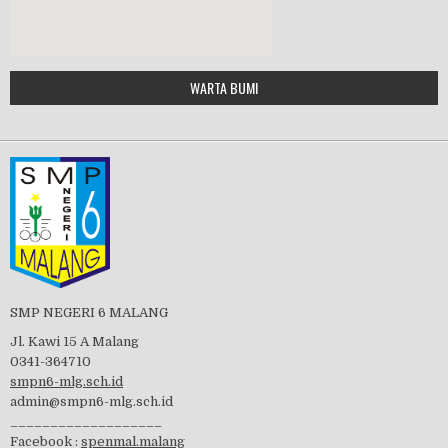
Google Maps Generator by
WARTA BUMI
PBB 2019
embedgooglemap.net
Tes Matrikulasi 2019
Perayaan HUT RI-74
SMP NEGERI 6 MALANG
Jl. Kawi 15 A Malang
0341-364710
smpn6-mlg.sch.id
admin@smpn6-mlg.sch.id
visitasi PPK 2019
___________________
Facebook :
spenmal.malang