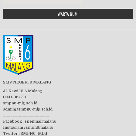
Google Maps Generator by
WARTA BUMI
PBB 2019
embedgooglemap.net
Tes Matrikulasi 2019
Perayaan HUT RI-74
SMP NEGERI 6 MALANG
Jl. Kawi 15 A Malang
0341-364710
smpn6-mlg.sch.id
admin@smpn6-mlg.sch.id
visitasi PPK 2019
___________________
Facebook :
spenmal.malang
Instagram :
smpn6malang
Twitter :
SMPN6_MLG