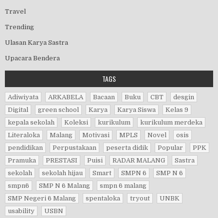
Travel
Trending
Ulasan Karya Sastra
Upacara Bendera
TAGS
Adiwiyata
ARKABELA
Bacaan
Buku
CBT
desgin
Digital
green school
Karya
Karya Siswa
Kelas 9
kepala sekolah
Koleksi
kurikulum
kurikulum merdeka
Literaloka
Malang
Motivasi
MPLS
Novel
osis
pendidikan
Perpustakaan
peserta didik
Popular
PPK
Pramuka
PRESTASI
Puisi
RADAR MALANG
Sastra
sekolah
sekolah hijau
Smart
SMPN 6
SMP N 6
smpn6
SMP N 6 Malang
smpn 6 malang
SMP Negeri 6 Malang
spentaloka
tryout
UNBK
usability
USBN