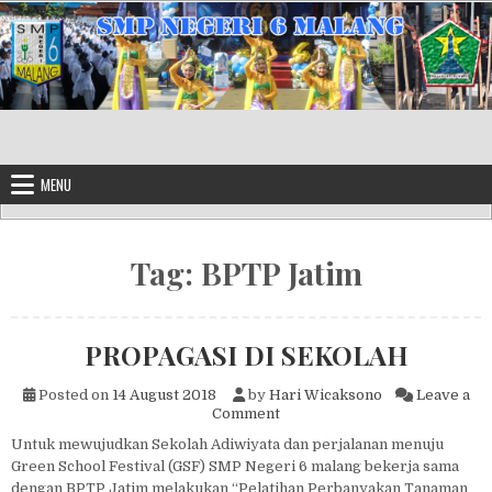
Skip to content
MENU
Tag:
BPTP Jatim
PROPAGASI DI SEKOLAH
Posted on
14 August 2018
by
Hari Wicaksono
Leave a
on PROPAGASI DI SEKOLAH
Comment
Untuk mewujudkan Sekolah Adiwiyata dan perjalanan menuju
Green School Festival (GSF) SMP Negeri 6 malang bekerja sama
dengan BPTP Jatim melakukan “Pelatihan Perbanyakan Tanaman