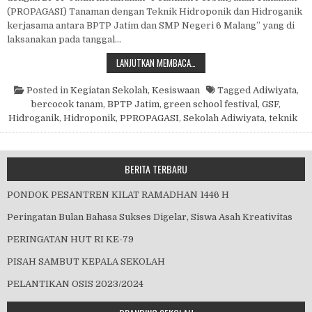
(PROPAGASI) Tanaman dengan Teknik Hidroponik dan Hidroganik
kerjasama antara BPTP Jatim dan SMP Negeri 6 Malang” yang di
laksanakan pada tanggal…
PROPAGASI DI SEKOLAH
LANJUTKAN MEMBACA…
Posted in
Kegiatan Sekolah
,
Kesiswaan
Tagged
Adiwiyata
,
bercocok tanam
,
BPTP Jatim
,
green school festival
,
GSF
,
Hidroganik
,
Hidroponik
,
PPROPAGASI
,
Sekolah Adiwiyata
,
teknik
BERITA TERBARU
PONDOK PESANTREN KILAT RAMADHAN 1446 H
Peringatan Bulan Bahasa Sukses Digelar, Siswa Asah Kreativitas
PERINGATAN HUT RI KE-79
PISAH SAMBUT KEPALA SEKOLAH
PELANTIKAN OSIS 2023/2024