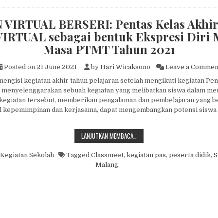
VIRTUAL BERSERI: Pentas Kelas Akhi
VIRTUAL sebagai bentuk Ekspresi Diri 
Masa PTMT Tahun 2021
Posted on
21 June 2021
by
Hari Wicaksono
Leave a Commen
engisi kegiatan akhir tahun pelajaran setelah mengikuti kegiatan Pen
h menyelenggarakan sebuah kegiatan yang melibatkan siswa dalam me
kegiatan tersebut, memberikan pengalaman dan pembelajaran yang b
al kepemimpinan dan kerjasama, dapat mengembangkan potensi siswa
PEKAN VIRTUAL BERSERI: PENTAS
LANJUTKAN MEMBACA…
Kegiatan Sekolah
Tagged
Classmeet
,
kegiatan pas
,
peserta didik
,
S
Malang