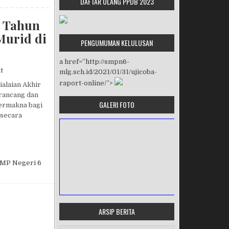
DAFTAR ULANG PPDB 2023
r Tahun
Murid di
PENGUMUMAN KELULUSAN
a href=”http://smpn6-
on PEKAN VIRTUAL BERSERI: Pentas Kelas Akhir Tahun Ajaran VIRT
t
mlg.sch.id/2021/01/31/ujicoba-
raport-online/”>
ialaian Akhir
rancang dan
GALERI FOTO
ermakna bagi
 secara
 KELAS AKHIR TAHUN AJARAN VIRTUAL SEBAGAI BENTUK EKSPRESI DIRI MURID DI MASA PT
MP Negeri 6
ARSIP BERITA
MASA ORIENTASI PRAMUKA