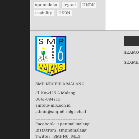
spentaloka
tryout
UNBK
usability
USBN
SEAMO
SEAME
SMP NEGERI 6 MALANG
Jl. Kawi 15 A Malang
0341-364710
smpn6-mlg.sch.id
admin@smpn6-mlg.sch.id
___________________
Facebook :
spenmal.malang
Instagram :
smpn6malang
Twitter :
SMPN6_MLG