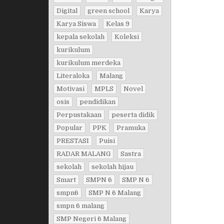
Digital
green school
Karya
Karya Siswa
Kelas 9
kepala sekolah
Koleksi
kurikulum
kurikulum merdeka
Literaloka
Malang
Motivasi
MPLS
Novel
osis
pendidikan
Perpustakaan
peserta didik
Popular
PPK
Pramuka
PRESTASI
Puisi
RADAR MALANG
Sastra
sekolah
sekolah hijau
Smart
SMPN 6
SMP N 6
smpn6
SMP N 6 Malang
smpn 6 malang
SMP Negeri 6 Malang