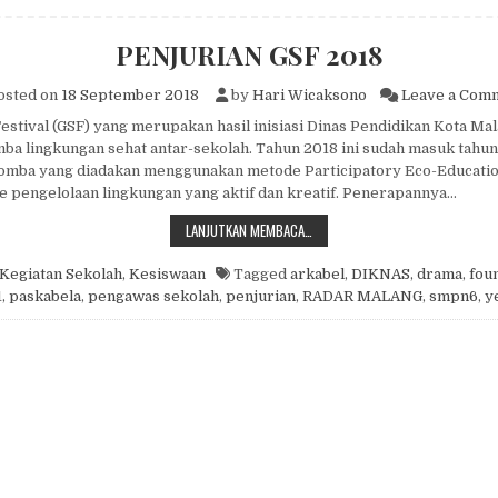
PENJURIAN GSF 2018
osted on
18 September 2018
by
Hari Wicaksono
Leave a Com
estival (GSF) yang merupakan hasil inisiasi Dinas Pendidikan Kota Mal
a lingkungan sehat antar-sekolah. Tahun 2018 ini sudah masuk tahun
 lomba yang diadakan menggunakan metode Participatory Eco-Educatio
e pengelolaan lingkungan yang aktif dan kreatif. Penerapannya…
PENJURIAN GSF 2018
LANJUTKAN MEMBACA…
Kegiatan Sekolah
,
Kesiswaan
Tagged
arkabel
,
DIKNAS
,
drama
,
foun
1
,
paskabela
,
pengawas sekolah
,
penjurian
,
RADAR MALANG
,
smpn6
,
y