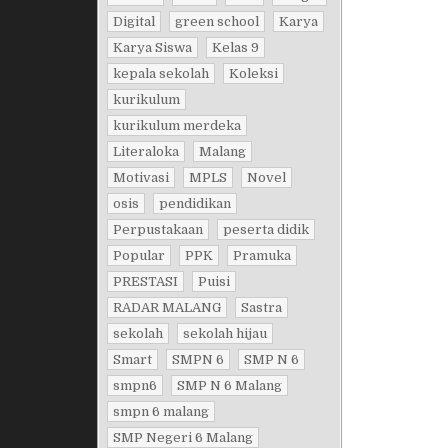
Digital
green school
Karya
Karya Siswa
Kelas 9
kepala sekolah
Koleksi
kurikulum
kurikulum merdeka
Literaloka
Malang
Motivasi
MPLS
Novel
osis
pendidikan
Perpustakaan
peserta didik
Popular
PPK
Pramuka
PRESTASI
Puisi
RADAR MALANG
Sastra
sekolah
sekolah hijau
Smart
SMPN 6
SMP N 6
smpn6
SMP N 6 Malang
smpn 6 malang
SMP Negeri 6 Malang