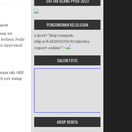
DAFTAR ULANG PPDB 2023
PENGUMUMAN KELULUSAN
on PENJURIAN GSF 2018
ment
ang ini
a href=”http://smpn6-
 kelima. Pada
mlg.sch.id/2021/01/31/ujicoba-
n Appraisal.
raport-online/”>
GALERI FOTO
tain tab
,
GSF
,
el-yel
,
zamp
ARSIP BERITA
MASA ORIENTASI PRAMUKA