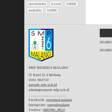
spentaloka
tryout
UNBK
usability
USBN
SEAMO
SEAME
SMP NEGERI 6 MALANG
Jl. Kawi 15 A Malang
0341-364710
smpn6-mlg.sch.id
admin@smpn6-mlg.sch.id
___________________
Facebook :
spenmal.malang
Instagram :
smpn6malang
Twitter :
SMPN6_MLG