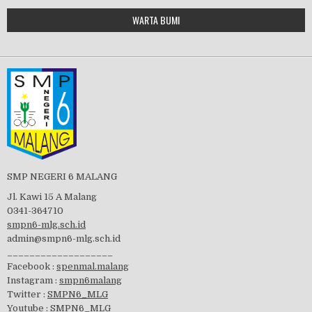
Google Maps Generator by
WARTA BUMI
PBB 2019
embedgooglemap.net
Tes Matrikulasi 2019
Perayaan HUT RI-74
SMP NEGERI 6 MALANG
Jl. Kawi 15 A Malang
0341-364710
smpn6-mlg.sch.id
admin@smpn6-mlg.sch.id
visitasi PPK 2019
___________________
Facebook :
spenmal.malang
Instagram :
smpn6malang
Twitter :
SMPN6_MLG
Youtube :
SMPN6_MLG