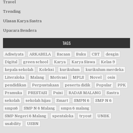
Travel
Trending
Ulasan Karya Sastra
Upacara Bendera
TAGS
Adiwiyata
ARKABELA
Bacaan
Buku
CBT
desgin
Digital
green school
Karya
Karya Siswa
Kelas 9
kepala sekolah
Koleksi
kurikulum
kurikulum merdeka
Literaloka
Malang
Motivasi
MPLS
Novel
osis
pendidikan
Perpustakaan
peserta didik
Popular
PPK
Pramuka
PRESTASI
Puisi
RADAR MALANG
Sastra
sekolah
sekolah hijau
Smart
SMPN 6
SMP N 6
smpn6
SMP N 6 Malang
smpn 6 malang
SMP Negeri 6 Malang
spentaloka
tryout
UNBK
usability
USBN