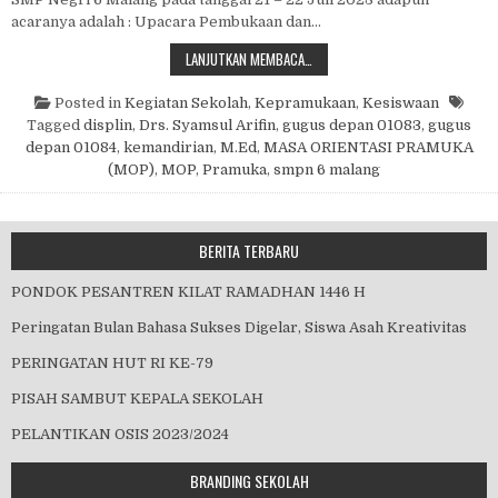
acaranya adalah : Upacara Pembukaan dan…
MASA ORIENTASI PRAMUKA (MOP)
LANJUTKAN MEMBACA…
Posted in
Kegiatan Sekolah
,
Kepramukaan
,
Kesiswaan
Tagged
displin
,
Drs. Syamsul Arifin
,
gugus depan 01083
,
gugus
depan 01084
,
kemandirian
,
M.Ed
,
MASA ORIENTASI PRAMUKA
(MOP)
,
MOP
,
Pramuka
,
smpn 6 malang
BERITA TERBARU
PONDOK PESANTREN KILAT RAMADHAN 1446 H
Peringatan Bulan Bahasa Sukses Digelar, Siswa Asah Kreativitas
PERINGATAN HUT RI KE-79
PISAH SAMBUT KEPALA SEKOLAH
PELANTIKAN OSIS 2023/2024
BRANDING SEKOLAH