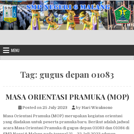
Skip to content
MENU
Tag:
gugus depan 01083
MASA ORIENTASI PRAMUKA (MOP)
Posted on
25 July 2023
by
Hari Wicaksono
Masa Orientasi Pramuka (MOP) merupakan kegiatan orientasi
yang diadakan untuk peserta pramuka baru. Berikut adalah jadwal
acara Masa Orientasi Pramuka di gugus depan 01083 dan 01084 di
SMP Negri 6 Malang pada tanggal 21 – 22 Juli 2023 adapun